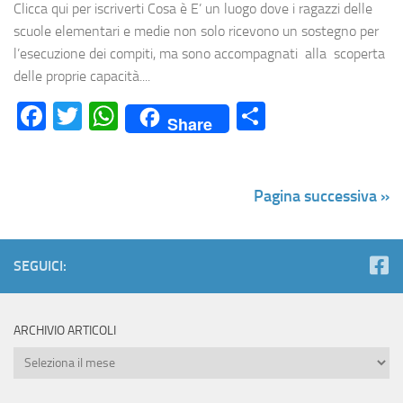
Clicca qui per iscriverti Cosa è E’ un luogo dove i ragazzi delle
scuole elementari e medie non solo ricevono un sostegno per
l’esecuzione dei compiti, ma sono accompagnati alla scoperta
delle proprie capacità....
Facebook
Twitter
WhatsApp
Condividi
Share
Pagina successiva »
SEGUICI:
ARCHIVIO ARTICOLI
Archivio
Articoli