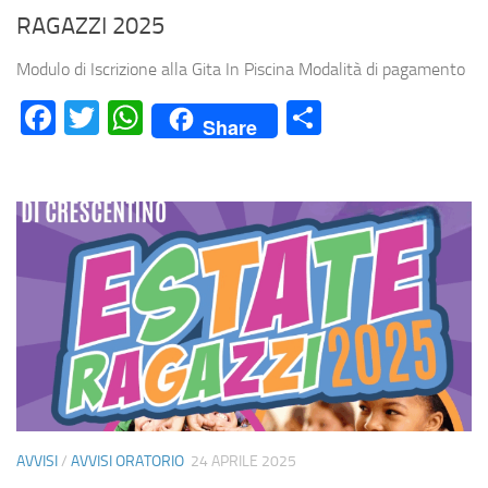
RAGAZZI 2025
Modulo di Iscrizione alla Gita In Piscina Modalità di pagamento
Facebook
Twitter
WhatsApp
Condividi
Share
AVVISI
/
AVVISI ORATORIO
24 APRILE 2025