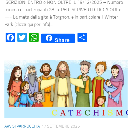
ISCRIZIONI ENTRO e NON OLTRE IL 19/12/2025 – Numero
minimo di partecipanti 28–> PER ISCRIVERTI CLICCA QUI <
—- La meta della gita è Torgnon, e in particolare il Winter
Park (clicca qui per info)...
Facebook
Twitter
WhatsApp
Condividi
Share
AVVISI PARROCCHIA
17 SETTEMBRE 2025