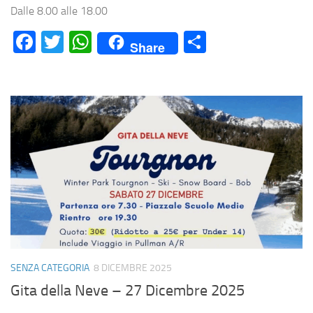
Dalle 8.00 alle 18.00
Facebook
Twitter
WhatsApp
Condividi
Share
SENZA CATEGORIA
8 DICEMBRE 2025
Gita della Neve – 27 Dicembre 2025