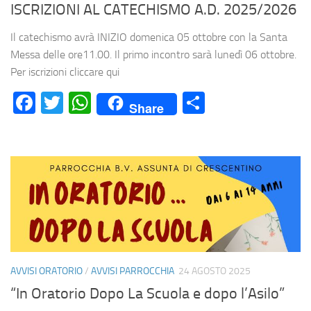
ISCRIZIONI AL CATECHISMO A.D. 2025/2026
Il catechismo avrà INIZIO domenica 05 ottobre con la Santa
Messa delle ore11.00. Il primo incontro sarà lunedì 06 ottobre.
Per iscrizioni cliccare qui
Facebook
Twitter
WhatsApp
Condividi
Share
AVVISI ORATORIO
/
AVVISI PARROCCHIA
24 AGOSTO 2025
“In Oratorio Dopo La Scuola e dopo l’Asilo”