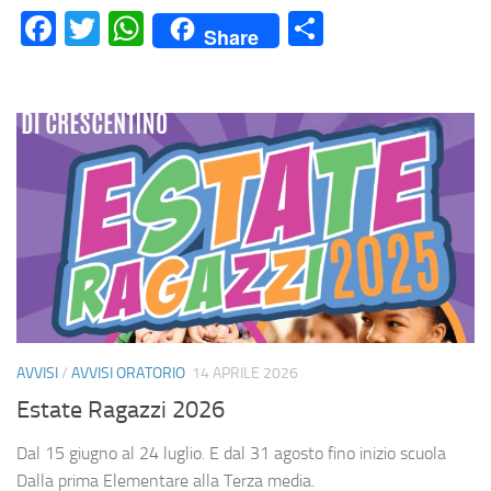
Facebook
Twitter
WhatsApp
Condividi
Share
AVVISI
/
AVVISI ORATORIO
14 APRILE 2026
Estate Ragazzi 2026
Dal 15 giugno al 24 luglio. E dal 31 agosto fino inizio scuola
Dalla prima Elementare alla Terza media.