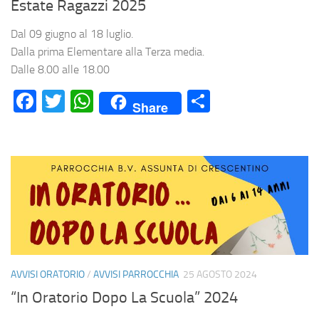
Estate Ragazzi 2025
Dal 09 giugno al 18 luglio.
Dalla prima Elementare alla Terza media.
Dalle 8.00 alle 18.00
Facebook
Twitter
WhatsApp
Condividi
Share
AVVISI ORATORIO
/
AVVISI PARROCCHIA
25 AGOSTO 2024
“In Oratorio Dopo La Scuola” 2024