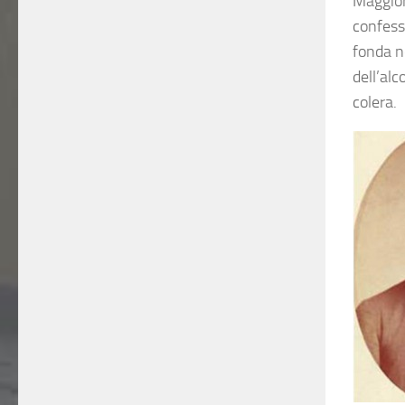
Maggior
confessi
fonda ne
dell’al
colera.