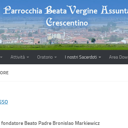
Attività
Oratorio
I nostri Sacerdoti
Area Dow
TORE
SSO
l fondatore Beato Padre Bronislao Markiewicz