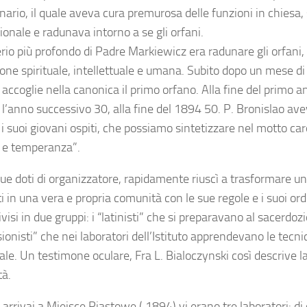
nario, il quale aveva cura premurosa delle funzioni in chiesa,
onale e radunava intorno a se gli orfani.
erio più profondo di Padre Markiewicz era radunare gli orfani, 
one spirituale, intellettuale e umana. Subito dopo un mese 
 accoglie nella canonica il primo orfano. Alla fine del primo 
 l’anno successivo 30, alla fine del 1894 50. P. Bronislao av
r i suoi giovani ospiti, che possiamo sintetizzare nel motto c
 e temperanza”.
sue doti di organizzatore, rapidamente riuscì a trasformare un
 in una vera e propria comunità con le sue regole e i suoi ord
visi in due gruppi: i “latinisti” che si preparavano al sacerdozi
ionisti” che nei laboratori dell’Istituto apprendevano le tecni
ale. Un testimone oculare, Fra L. Bialoczynski così descrive la
à.
rrivai a Miejsce Piastowe ( 1894) vi erano tre laboratori: di c