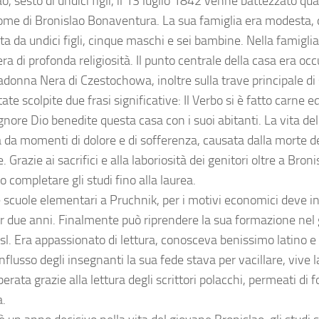
o, sesto di undici figli, il 13 luglio 1842 venne battezzato qu
nome di Bronislao Bonaventura. La sua famiglia era modesta, d
a da undici figli, cinque maschi e sei bambine. Nella famiglia
a di profonda religiosità. Il punto centrale della casa era oc
adonna Nera di Czestochowa, inoltre sulla trave principale di 
ate scolpite due frasi significative: Il Verbo si è fatto carne 
gnore Dio benedite questa casa con i suoi abitanti. La vita del
 da momenti di dolore e di sofferenza, causata dalla morte de
e. Grazie ai sacrifici e alla laboriosità dei genitori oltre a Bronisl
 completare gli studi fino alla laurea.
le scuole elementari a Pruchnik, per i motivi economici deve i
er due anni. Finalmente può riprendere la sua formazione nel 
l. Era appassionato di lettura, conosceva benissimo latino e
influsso degli insegnanti la sua fede stava per vacillare, vive l
erata grazie alla lettura degli scrittori polacchi, permeati di fo
a.