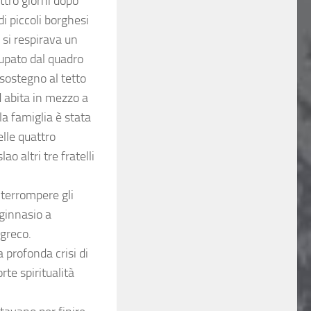
attro giorni dopo
i piccoli borghesi
 si respirava un
cupato dal quadro
sostegno al tetto
ed abita in mezzo a
la famiglia è stata
lle quattro
ao altri tre fratelli
nterrompere gli
ginnasio a
 greco.
a profonda crisi di
rte spiritualità