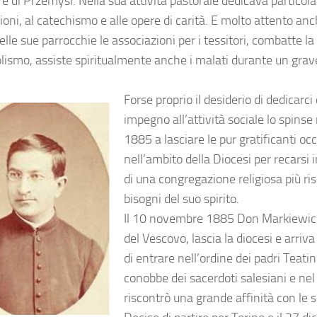
e di Przemysl. Nella sua attività pastorale dedicava particola
oni, al catechismo e alle opere di carità. E molto attento anch
lle sue parrocchie le associazioni per i tessitori, combatte la
colismo, assiste spiritualmente anche i malati durante un grav
Forse proprio il desiderio di dedicarc
impegno all’attività sociale lo spinse
1885 a lasciare le pur gratificanti oc
nell’ambito della Diocesi per recarsi in
di una congregazione religiosa più ri
bisogni del suo spirito.
Il 10 novembre 1885 Don Markiewicz
del Vescovo, lascia la diocesi e arriva
di entrare nell’ordine dei padri Teat
conobbe dei sacerdoti salesiani e nel l
riscontrò una grande affinità con le s