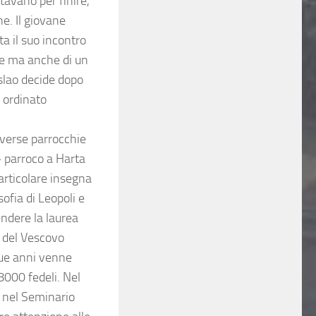
stavano per finire,
e. Il giovane
ta il suo incontro
re ma anche di un
slao decide dopo
 ordinato
iverse parrocchie
– parroco a Harta
articolare insegna
sofia di Leopoli e
endere la laurea
a del Vescovo
 due anni venne
000 fedeli. Nel
i nel Seminario