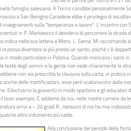
Decise di partire per Torino e il 27 
 nella famiglia salesiana. A Torino conobbe personalmente 
novizio a San Benigno Canadese ebbe il privilegio di ascoltar
li insegnamenti sulla “temperanza e lavoro”. L’incontro con
ccentuò in P. Markiewicz il desiderio di percorrere la strada 
sso indica nella sua lettera a Mons. L. Sarna: Mi raccomando a
 io possa diventare al più presto un santo, poiché c’è dapper
ma in modo particolare in Polonia. Quando mancano i santi in 
lle teste degli uomini e la gente non vede chiaramente la str
ebbene non sia prescritta la clausura sulla carta, in pratica v
anche delle mortificazioni, esse però scaturiscono dalla nost
ne. Educhiamo la gioventù in modo spartano e gli educatori 
il buon esempio. E sebbene da noi, nelle nostre camere da lett
ratura arrivi a – 20 gradi R., nessuno di noi ha mai indossato
qualche altro indumento più caldo.
Alla conclusione del periodo della for