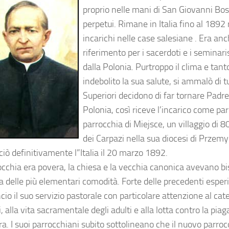
proprio nelle mani di San Giovanni Bosc
perpetui. Rimane in Italia fino al 1892
incarichi nelle case salesiane . Era an
riferimento per i sacerdoti e i seminari
dalla Polonia. Purtroppo il clima e tant
indebolito la sua salute, si ammalò di tu
Superiori decidono di far tornare Padre
Polonia, così riceve l’incarico come par
parrocchia di Miejsce, un villaggio di 8
dei Carpazi nella sua diocesi di Przemy
ciò definitivamente l”Italia il 20 marzo 1892.
occhia era povera, la chiesa e la vecchia canonica avevano bi
a delle più elementari comodità. Forte delle precedenti esperi
cio il suo servizio pastorale con particolare attenzione al ca
 alla vita sacramentale degli adulti e alla lotta contro la piag
ra. I suoi parrocchiani subito sottolineano che il nuovo parro