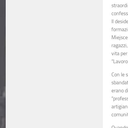
straordi
confessi
Il desid
formazi
Miejsce
ragazzi,
vita pe
“Lavoro
Con le 
sbandati
erano di
“profess
artigian
comunit
Quando a