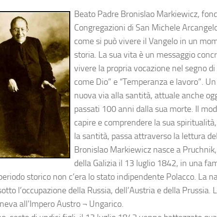
Beato Padre Bronislao Markiewicz, fond
Congregazioni di San Michele Arcangel
come si può vivere il Vangelo in un mom
storia. La sua vita è un messaggio concr
vivere la propria vocazione nel segno di 
come Dio” e “Temperanza e lavoro”. Un 
nuova via alla santità, attuale anche o
passati 100 anni dalla sua morte. Il mod
capire e comprendere la sua spiritualità,
la santità, passa attraverso la lettura del
Bronislao Markiewicz nasce a Pruchnik,
della Galizia il 13 luglio 1842, in una fam
periodo storico non c’era lo stato indipendente Polacco. La n
otto l’occupazione della Russia, dell’Austria e della Prussia. L
neva all’Impero Austro ¬ Ungarico.