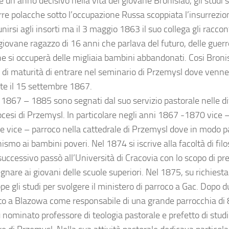
è un anno decisivo nella vita del giovane Bronislao, gli studi 
rre polacche sotto l’occupazione Russa scoppiata l’insurrezion
nirsi agli insorti ma il 3 maggio 1863 il suo collega gli raccon
giovane ragazzo di 16 anni che parlava del futuro, delle guer
he si occuperà delle migliaia bambini abbandonati. Cosi Broni
 di maturità di entrare nel seminario di Przemysl dove venne
te il 15 settembre 1867.
i 1867 – 1885 sono segnati dal suo servizio pastorale nelle d
iocesi di Przemysl. In particolare negli anni 1867 -1870 vice 
e vice – parroco nella cattedrale di Przemysl dove in modo p
hismo ai bambini poveri. Nel 1874 si iscrive alla facoltà di filo
successivo passò all’Università di Cracovia con lo scopo di pr
gnare ai giovani delle scuole superiori. Nel 1875, su richiest
pe gli studi per svolgere il ministero di parroco a Gac. Dopo
o a Blazowa come responsabile di una grande parrocchia di 8
 nominato professore di teologia pastorale e prefetto di stud