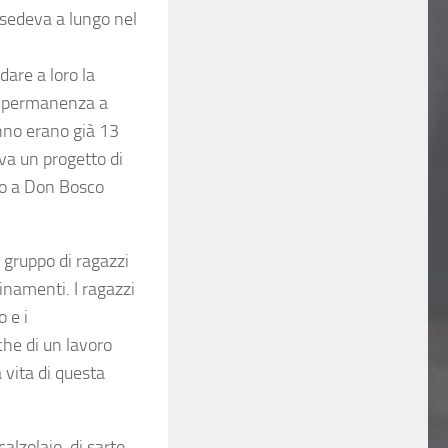
 sedeva a lungo nel
dare a loro la
di permanenza a
anno erano già 13
eva un progetto di
aro a Don Bosco
 gruppo di ragazzi
inamenti. I ragazzi
o e i
che di un lavoro
 vita di questa
alzolaio, di sarto,