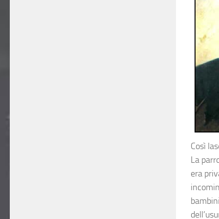
Così las
La parr
era priv
incomin
bambini,
dell’usu