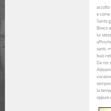
accolto
e come 
Santo g
Bosco a
lui ste
affinché
santi, 
buio ne
Da noi s
Abbiamo 
vocazio
sempre 
la tempe
oppure 