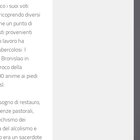
o i suoi voti
 ricoprendo diversi
che un punto di
sti provenienti
o lavoro ha
bercolosi. I
 Bronislao in
roco della
00 anime ai piedi
sl.
sogno di restauro,
enze pastorali,
techismo dei
a del alcolismo e
co era un sacerdote