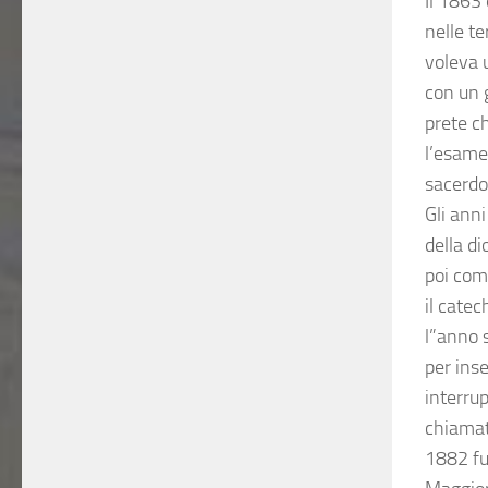
Il 1863 
nelle te
voleva u
con un 
prete c
l’esame
sacerdo
Gli ann
della d
poi com
il catec
l”anno 
per inse
interrup
chiamat
1882 fu