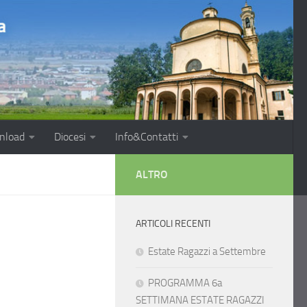
nload
Diocesi
Info&Contatti
ALTRO
ARTICOLI RECENTI
Estate Ragazzi a Settembre
PROGRAMMA 6a
SETTIMANA ESTATE RAGAZZI