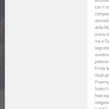
Bronisla
con il 
compost
atmosfer
della M
erano st
noi e Si
segnata
sorellin
poterono
Finite 
studi p
Przemys
Sotto l’
fede sup
religios