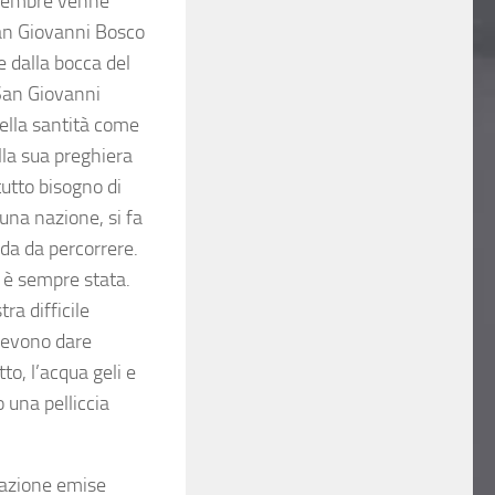
dicembre venne
San Giovanni Bosco
e dalla bocca del
 San Giovanni
della santità come
lla sua preghiera
tutto bisogno di
una nazione, si fa
ada da percorrere.
i è sempre stata.
ra difficile
devono dare
o, l’acqua geli e
 una pelliccia
mazione emise