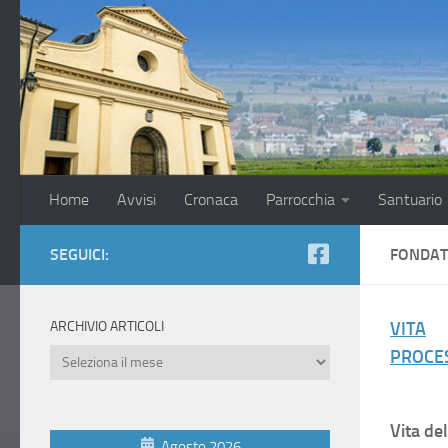
Salta al contenuto
Home
Avvisi
Cronaca
Parrocchia
Santuario
SEGUICI:
FONDA
ARCHIVIO ARTICOLI
VITA
PROCE
Archivio
Articoli
Vita de
Agosto 2026