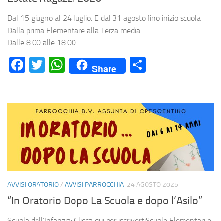
Dal 15 giugno al 24 luglio. E dal 31 agosto fino inizio scuola
Dalla prima Elementare alla Terza media.
Dalle 8.00 alle 18.00
Facebook
Twitter
WhatsApp
Condividi
Share
AVVISI ORATORIO
/
AVVISI PARROCCHIA
24 AGOSTO 2025
“In Oratorio Dopo La Scuola e dopo l’Asilo”
Scuola dell’Infanzia: Clicca qui per iscrivertiScuole Elementari e