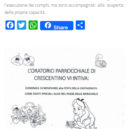
l’esecuzione dei compiti, ma sono accompagnati alla scoperta
delle proprie capacità....
Facebook
Twitter
WhatsApp
Condividi
Share