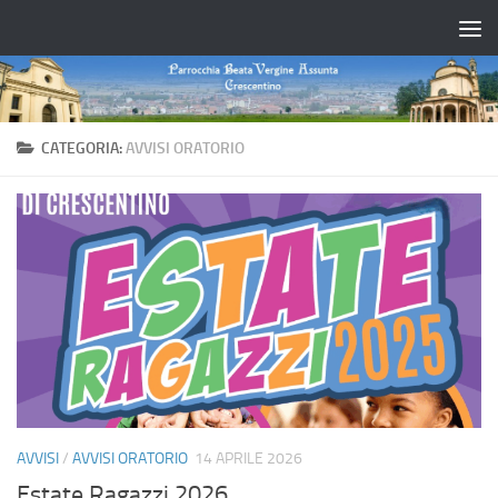
Salta al contenuto
CATEGORIA:
AVVISI ORATORIO
AVVISI
/
AVVISI ORATORIO
14 APRILE 2026
Estate Ragazzi 2026