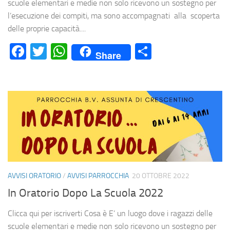
scuole elementari e medie non solo ricevono un sostegno per
l’esecuzione dei compiti, ma sono accompagnati alla scoperta
delle proprie capacità....
Facebook
Twitter
WhatsApp
Condividi
Share
AVVISI ORATORIO
/
AVVISI PARROCCHIA
20 OTTOBRE 2022
In Oratorio Dopo La Scuola 2022
Clicca qui per iscriverti Cosa è E’ un luogo dove i ragazzi delle
scuole elementari e medie non solo ricevono un sostegno per