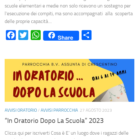
scuole elementari e medie non solo ricevono un sostegno per
l’esecuzione dei compiti, ma sono accompagnati alla scoperta
delle proprie capacità....
Facebook
Twitter
WhatsApp
Condividi
Share
AVVISI ORATORIO
/
AVVISI PARROCCHIA
27 AGOSTO 2023
“In Oratorio Dopo La Scuola” 2023
Clicca qui per iscriverti Cosa è E’ un luogo dove i ragazzi delle