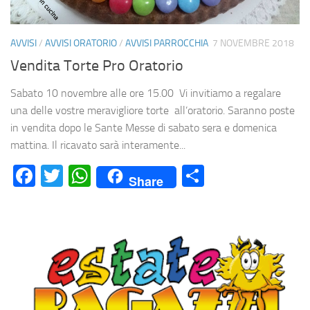
AVVISI
/
AVVISI ORATORIO
/
AVVISI PARROCCHIA
7 NOVEMBRE 2018
Vendita Torte Pro Oratorio
Sabato 10 novembre alle ore 15.00 Vi invitiamo a regalare
una delle vostre meravigliore torte all’oratorio. Saranno poste
in vendita dopo le Sante Messe di sabato sera e domenica
mattina. Il ricavato sarà interamente...
Facebook
Twitter
WhatsApp
Condividi
Share