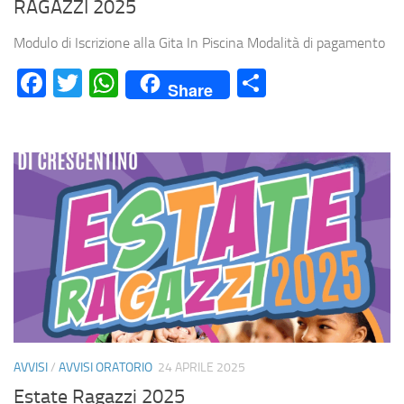
RAGAZZI 2025
Modulo di Iscrizione alla Gita In Piscina Modalità di pagamento
Facebook
Twitter
WhatsApp
Condividi
Share
AVVISI
/
AVVISI ORATORIO
24 APRILE 2025
Estate Ragazzi 2025