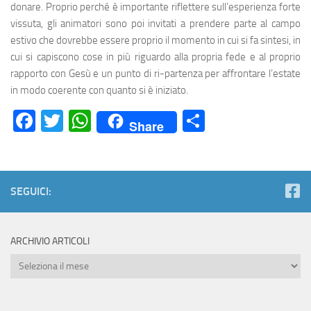
donare. Proprio perché è importante riflettere sull’esperienza forte
vissuta, gli animatori sono poi invitati a prendere parte al campo
estivo che dovrebbe essere proprio il momento in cui si fa sintesi, in
cui si capiscono cose in più riguardo alla propria fede e al proprio
rapporto con Gesù e un punto di ri-partenza per affrontare l’estate
in modo coerente con quanto si è iniziato.
Facebook
Twitter
WhatsApp
Condividi
Share
SEGUICI:
ARCHIVIO ARTICOLI
Archivio
Articoli