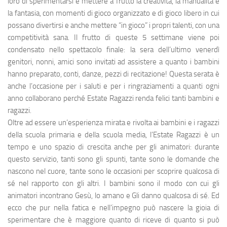
loro di sperimentarsi e mettere a frutto la creatività, la manualità e
la fantasia, con momenti di gioco organizzato e di gioco libero in cui
possano divertirsi e anche mettere “in gioco” i propri talenti, con una
competitività sana. Il frutto di queste 5 settimane viene poi
condensato nello spettacolo finale: la sera dell’ultimo venerdì
genitori, nonni, amici sono invitati ad assistere a quanto i bambini
hanno preparato, conti, danze, pezzi di recitazione! Questa serata è
anche l’occasione per i saluti e per i ringraziamenti a quanti ogni
anno collaborano perché Estate Ragazzi renda felici tanti bambini e
ragazzi.
Oltre ad essere un’esperienza mirata e rivolta ai bambini e i ragazzi
della scuola primaria e della scuola media, l’Estate Ragazzi è un
tempo e uno spazio di crescita anche per gli animatori: durante
questo servizio, tanti sono gli spunti, tante sono le domande che
nascono nel cuore, tante sono le occasioni per scoprire qualcosa di
sé nel rapporto con gli altri. I bambini sono il modo con cui gli
animatori incontrano Gesù, lo amano e Gli danno qualcosa di sé. Ed
ecco che pur nella fatica e nell’impegno può nascere la gioia di
sperimentare che è maggiore quanto di riceve di quanto si può