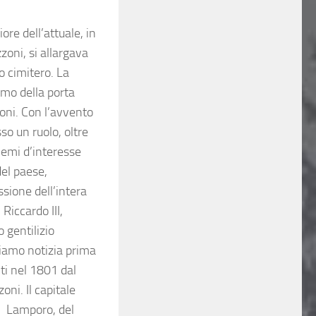
ore dell’attuale, in
zoni, si allargava
lo cimitero. La
emo della porta
zioni. Con l’avvento
so un ruolo, oltre
lemi d’interesse
del paese,
ssione dell’intera
Riccardo III,
 gentilizio
bbiamo notizia prima
nti nel 1801 dal
oni. Il capitale
di Lamporo, del