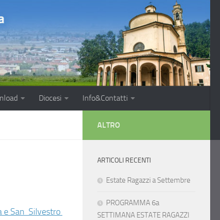
nload
Diocesi
Info&Contatti
ALTRO
ARTICOLI RECENTI
Estate Ragazzi a Settembre
PROGRAMMA 6a
a e San Silvestro
SETTIMANA ESTATE RAGAZZI