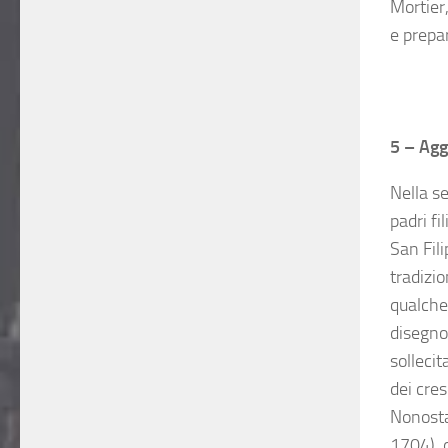
Mortier,
e prepar
.
.
5 – Agg
Nella s
padri fi
San Fili
tradizio
qualche
disegno
sollecit
dei cre
Nonosta
1704), d