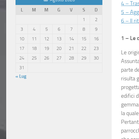
4 – Tra
L
M
M
G
V
S
D
5 – Aggr
1
2
6 – Il r
3
4
5
6
7
8
9
1 – Le o
10
11
12
13
14
15
16
17
18
19
20
21
22
23
Le origi
24
25
26
27
28
29
30
Assunta
31
parte de
« Lug
risulta
progetta
edifici
gemmazi
la quale
Pertant
parrocc