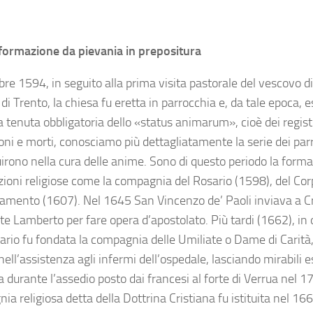
formazione da pievania in prepositura
obre 1594, in seguito alla prima visita pastorale del vescovo di 
 di Trento, la chiesa fu eretta in parrocchia e, da tale epoca,
a tenuta obbligatoria dello «status animarum», cioè dei registr
ni e morti, conosciamo più dettagliatamente la serie dei parr
irono nella cura delle anime. Sono di questo periodo la forma
zioni religiose come la compagnia del Rosario (1598), del Co
amento (1607). Nel 1645 San Vincenzo de’ Paoli inviava a Cr
te Lamberto per fare opera d’apostolato. Più tardi (1662), in
ario fu fondata la compagnia delle Umiliate o Dame di Carità,
ell’assistenza agli infermi dell’ospedale, lasciando mirabili e
a durante l’assedio posto dai francesi al forte di Verrua nel 1
a religiosa detta della Dottrina Cristiana fu istituita nel 1