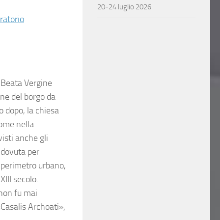
20-24 luglio 2026
ratorio
la Beata Vergine
one del borgo da
o dopo, la chiesa
come nella
visti anche gli
 dovuta per
l perimetro urbano,
XIII secolo.
 non fu mai
«Casalis Archoati»,