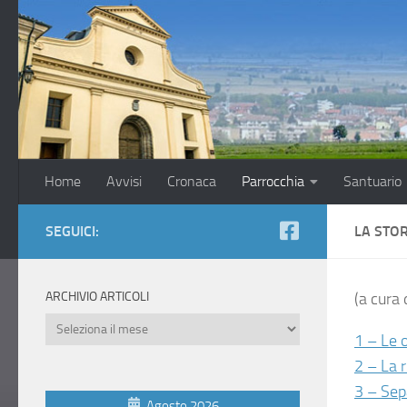
Salta al contenuto
Home
Avvisi
Cronaca
Parrocchia
Santuario
SEGUICI:
LA STO
ARCHIVIO ARTICOLI
(a cura 
Archivio
1 – Le o
Articoli
2 – La 
3 – Sep
Agosto 2026