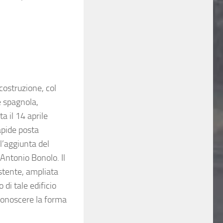
icostruzione, col
e spagnola,
a il 14 aprile
apide posta
l’aggiunta del
Antonio Bonolo. Il
stente, ampliata
 di tale edificio
 conoscere la forma