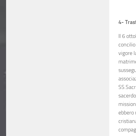
.
.
4- Tras
Il 6 ott
concilio
vigore l
matrimo
sussegu
associa
SS.Sacr
sacerdo
mission
ebbero n
cristian
compagni