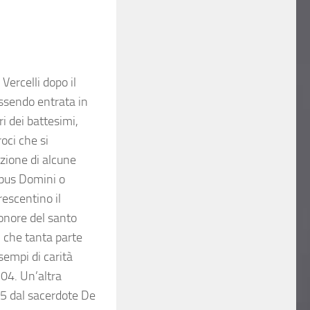
Vercelli dopo il
 essendo entrata in
i dei battesimi,
oci che si
zione di alcune
rpus Domini o
escentino il
 onore del santo
 che tanta parte
sempi di carità
704. Un’altra
665 dal sacerdote De