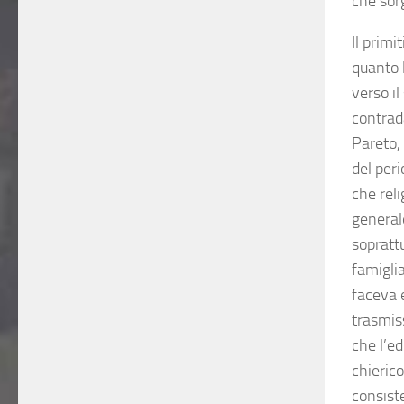
che sor
Il primi
quanto l
verso il
contrada
Pareto, 
del per
che rel
general
soprattu
famiglia
faceva e
trasmiss
che l’ed
chierico
consiste