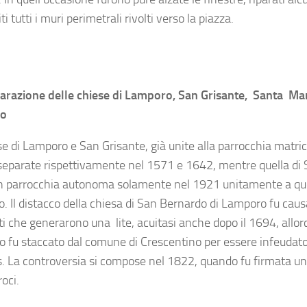
iti tutti i muri perimetrali rivolti verso la piazza.
arazione delle chiese di Lamporo, San Grisante, Santa Ma
ro
se di Lamporo e San Grisante, già unite alla parrocchia matric
separate rispettivamente nel 1571 e 1642, mentre quella di 
in parrocchia autonoma solamente nel 1921 unitamente a que
o. Il distacco della chiesa di San Bernardo di Lamporo fu caus
i che generarono una lite, acuitasi anche dopo il 1694, allorc
 fu staccato dal comune di Crescentino per essere infeudato
s. La controversia si compose nel 1822, quando fu firmata un
oci.