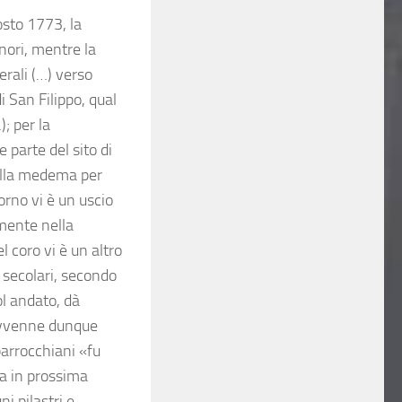
osto 1773, la
inori, mentre la
erali (…) verso
 San Filippo, qual
; per la
parte del sito di
della medema per
orno vi è un uscio
amente nella
l coro vi è un altro
i secolari, secondo
ol andato, dà
 avvenne dunque
arrocchiani «fu
ra in prossima
ni pilastri e