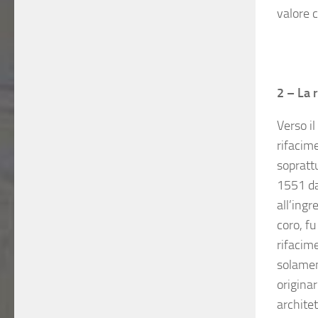
valore c
.
.
2 – La 
Verso il
rifacim
sopratt
1551 da
all’ingr
coro, f
rifacim
solament
originar
archite