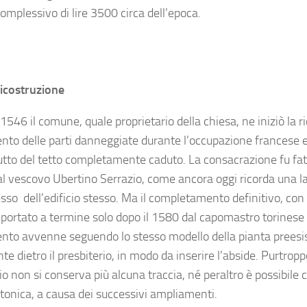
omplessivo di lire 3500 circa dell’epoca.
ricostruzione
 1546 il comune, quale proprietario della chiesa, ne iniziò la r
ento delle parti danneggiate durante l’occupazione francese 
utto del tetto completamente caduto. La consacrazione fu fatt
l vescovo Ubertino Serrazio, come ancora oggi ricorda una l
esso dell’edificio stesso. Ma il completamento definitivo, con 
u portato a termine solo dopo il 1580 dal capomastro torinese 
ento avvenne seguendo lo stesso modello della pianta preesi
e dietro il presbiterio, in modo da inserire l’abside. Purtroppo
io non si conserva più alcuna traccia, né peraltro è possibile
ttonica, a causa dei successivi ampliamenti.