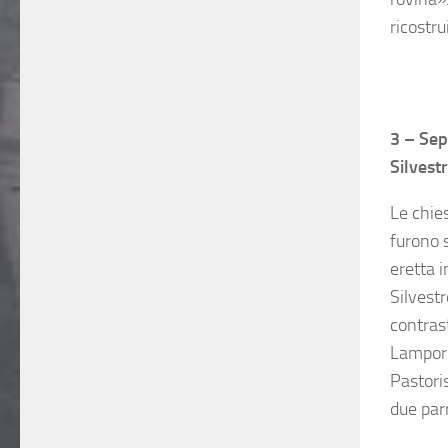
ricostru
.
.
3 – Sep
Silvest
Le chie
furono 
eretta 
Silvestr
contrast
Lamporo
Pastori
due parr