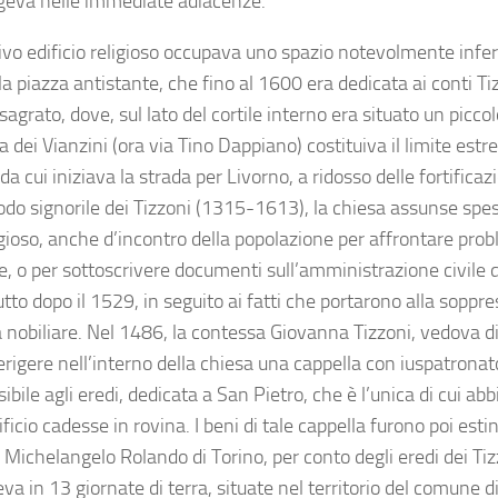
geva nelle immediate adiacenze.
tivo edificio religioso occupava uno spazio notevolmente inferi
a piazza antistante, che fino al 1600 era dedicata ai conti Tiz
 sagrato, dove, sul lato del cortile interno era situato un picco
 dei Vianzini (ora via Tino Dappiano) costituiva il limite estr
da cui iniziava la strada per Livorno, a ridosso delle fortifica
iodo signorile dei Tizzoni (1315-1613), la chiesa assunse spes
igioso, anche d’incontro della popolazione per affrontare prob
e, o per sottoscrivere documenti sull’amministrazione civile 
tto dopo il 1529, in seguito ai fatti che portarono alla soppre
 nobiliare. Nel 1486, la contessa Giovanna Tizzoni, vedova di 
rigere nell’interno della chiesa una cappella con iuspatronato
ibile agli eredi, dedicata a San Pietro, che è l’unica di cui a
ificio cadesse in rovina. I beni di tale cappella furono poi esti
 Michelangelo Rolando di Torino, per conto degli eredi dei Tizz
va in 13 giornate di terra, situate nel territorio del comune 