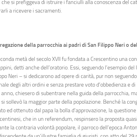
 che si prefiggeva di istruire i fanciulli alla conoscenza del c
arli a ricevere i sacramenti.
regazione della parrocchia ai padri di San Filippo Neri o de
econda metà del secolo XVII fu fondata a Crescentino una co
lippini, detti anche dell’oratorio. Essi, seguendo l’esempio del
ppo Neri – si dedicarono ad opere di carità, pur non seguendo
nale degli altri ordini e senza prestare voto d’obbedienza e d
 anno, chiesero di subentrare nella guida della parrocchia, m
 si sollevò la maggior parte della popolazione. Benché la co
ato ed ottenuto dal papa la bolla d’approvazione, la questione 
scentinesi, che in un referendum, respinsero la proposta quasi
nte la contraria volontà popolare, il parroco dell’epoca Anto
iscendente da un’illustre famiglia di giuristi, con atto del 2