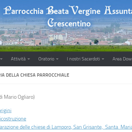
Attività
Oratorio
I nostri Sacerdoti
Area Dow
RIA DELLA CHIESA PARROCCHIALE
di Mario Ogliaro)
rigini
ricostruzione
arazione delle chiese di Lamporo, San Grisante, Santa Mari