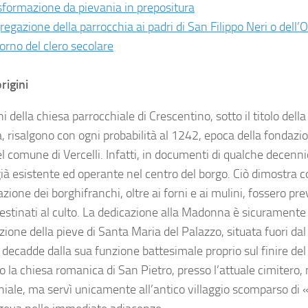
sformazione da pievania in prepositura
egazione della parrocchia ai padri di San Filippo Neri o dell’O
itorno del clero secolare
rigini
ni della chiesa parrocchiale di Crescentino, sotto il titolo del
, risalgono con ogni probabilità al 1242, epoca della fondazi
l comune di Vercelli. Infatti, in documenti di qualche decenni
 già esistente ed operante nel centro del borgo. Ciò dimostra 
zione dei borghifranchi, oltre ai forni e ai mulini, fossero pre
 destinati al culto. La dedicazione alla Madonna è sicuramente
one della pieve di Santa Maria del Palazzo, situata fuori da
 decadde dalla sua funzione battesimale proprio sul finire del 
o la chiesa romanica di San Pietro, presso l’attuale cimitero,
hiale, ma servì unicamente all’antico villaggio scomparso di 