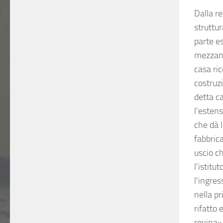
Dalla r
struttur
parte es
mezzano
casa ric
costruz
detta c
l’estens
che dà 
fabbrica
uscio ch
l’istitu
l’ingre
nella p
rifatto 
rovina».