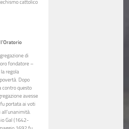
atechismo cattolico
ll’Oratorio
ngregazione di
 loro fondatore –
 la regola
i povertà. Dopo
a contro questo
ngregazione avesse
fu portata ai voti
 all’unanimità.
nio Gal (1642-
9 maggio 1692 fu