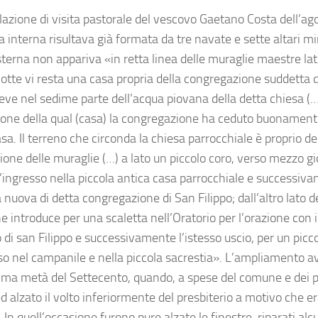
elazione di visita pastorale del vescovo Gaetano Costa dell’ag
a interna risultava già formata da tre navate e sette altari m
terna non appariva «in retta linea delle muraglie maestre lat
tte vi resta una casa propria della congregazione suddetta di
eve nel sedime parte dell’acqua piovana della detta chiesa (…)
ione della qual (casa) la congregazione ha ceduto buonamente 
asa. Il terreno che circonda la chiesa parrocchiale è proprio 
ione delle muraglie (…) a lato un piccolo coro, verso mezzo gi
l’ingresso nella piccola antica casa parrocchiale e successiv
 nuova di detta congregazione di San Filippo; dall’altro lato de
e introduce per una scaletta nell’Oratorio per l’orazione con 
to di san Filippo e successivamente l’istesso uscio, per un picc
sso nel campanile e nella piccola sacrestia». L’ampliamento
rima metà del Settecento, quando, a spese del comune e dei p
ed alzato il volto inferiormente del presbiterio a motivo che e
 In quell’occasione furono pure alzate le finestre, riparati alcu