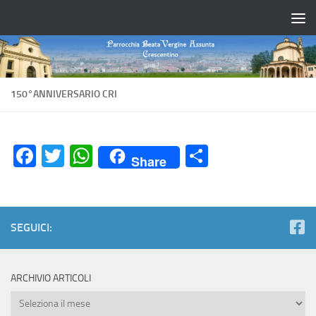
Salta al contenuto
150°ANNIVERSARIO CRI
Facebook
Twitter
WhatsApp
Condividi
Share
SEGUICI:
ARCHIVIO ARTICOLI
Archivio
Articoli