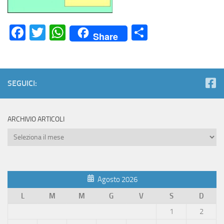
Facebook
Twitter
WhatsApp
Condividi
Share
SEGUICI:
ARCHIVIO ARTICOLI
Archivio
Articoli
Agosto 2026
L
M
M
G
V
S
D
1
2