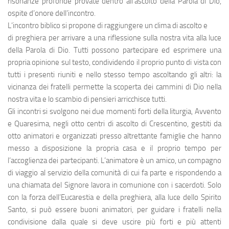
risonanze profonde provate dentro all’ascolto della Parola di Dio,
ospite d’onore dell’incontro.
L’incontro biblico si propone di raggiungere un clima di ascolto e
di preghiera per arrivare a una riflessione sulla nostra vita alla luce
della Parola di Dio. Tutti possono partecipare ed esprimere una
propria opinione sul testo, condividendo il proprio punto di vista con
tutti i presenti riuniti e nello stesso tempo ascoltando gli altri: la
vicinanza dei fratelli permette la scoperta dei cammini di Dio nella
nostra vita e lo scambio di pensieri arricchisce tutti.
Gli incontri si svolgono nei due momenti forti della liturgia, Avvento
e Quaresima, negli otto centri di ascolto di Crescentino, gestiti da
otto animatori e organizzati presso altrettante famiglie che hanno
messo a disposizione la propria casa e il proprio tempo per
l’accoglienza dei partecipanti. L’animatore è un amico, un compagno
di viaggio al servizio della comunità di cui fa parte e rispondendo a
una chiamata del Signore lavora in comunione con i sacerdoti. Solo
con la forza dell’Eucarestia e della preghiera, alla luce dello Spirito
Santo, si può essere buoni animatori, per guidare i fratelli nella
condivisione dalla quale si deve uscire più forti e più attenti