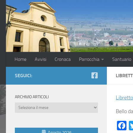
Salta al contenuto
Home
Avvisi
Cronaca
Parrocchia
Santuario
SEGUICI:
LIBRET
ARCHIVIO ARTICOLI
Librett
Archivio
Bello d
Articoli
F
Agosto 2026