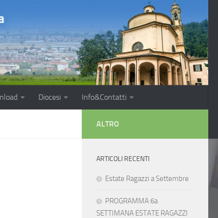
nload
Diocesi
Info&Contatti
ALTRO
ARTICOLI RECENTI
Estate Ragazzi a Settembre
PROGRAMMA 6a
SETTIMANA ESTATE RAGAZZI