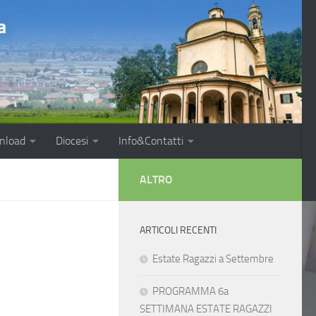
nload
Diocesi
Info&Contatti
ALTRO
ARTICOLI RECENTI
Estate Ragazzi a Settembre
PROGRAMMA 6a
SETTIMANA ESTATE RAGAZZI