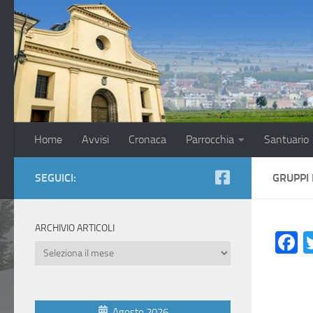
Salta al contenuto
Home
Avvisi
Cronaca
Parrocchia
Santuario
SEGUICI:
GRUPPI 
ARCHIVIO ARTICOLI
F
Archivio
Articoli
Agosto 2026