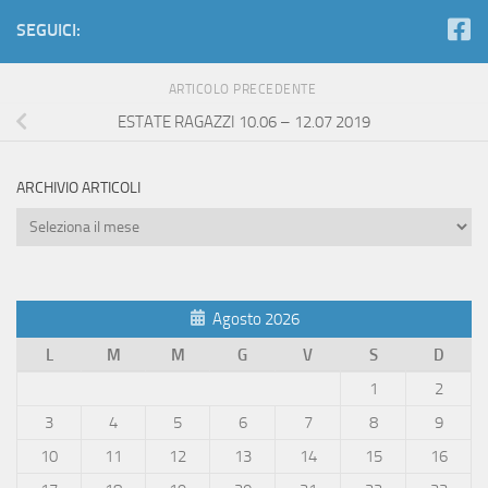
SEGUICI:
ARTICOLO PRECEDENTE
ESTATE RAGAZZI 10.06 – 12.07 2019
ARCHIVIO ARTICOLI
Archivio
Articoli
Agosto 2026
L
M
M
G
V
S
D
1
2
3
4
5
6
7
8
9
10
11
12
13
14
15
16