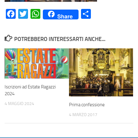
Facebook
Twitter
WhatsApp
Condividi
Share
POTREBBERO INTERESSARTI ANCHE...
Iscrizioni ad Estate Ragazzi
2024
4 MAGGIO 2024
Prima confessione
4 MARZO 2017