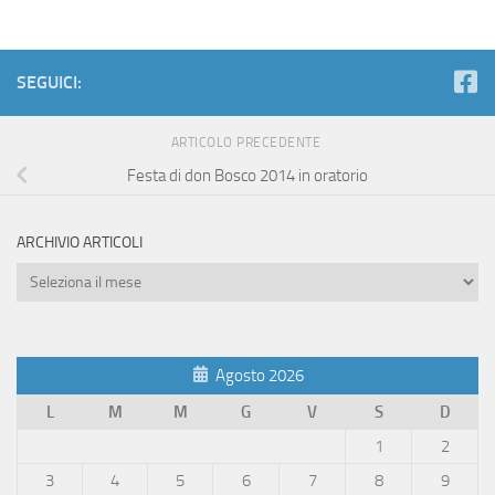
SEGUICI:
ARTICOLO PRECEDENTE
Festa di don Bosco 2014 in oratorio
ARCHIVIO ARTICOLI
Archivio
Articoli
Agosto 2026
L
M
M
G
V
S
D
1
2
3
4
5
6
7
8
9