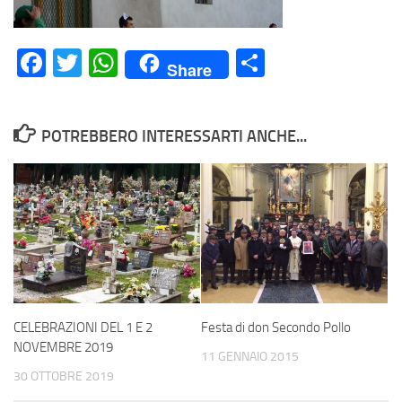
Facebook
Twitter
WhatsApp
Condividi
Share
POTREBBERO INTERESSARTI ANCHE...
CELEBRAZIONI DEL 1 E 2
Festa di don Secondo Pollo
NOVEMBRE 2019
11 GENNAIO 2015
30 OTTOBRE 2019