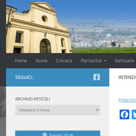
Salta al contenuto
Home
Avvisi
Cronaca
Parrocchia
Santuario
SEGUICI:
INTENZI
ARCHIVIO ARTICOLI
Intenzio
Archivio
F
Articoli
Agosto 2026