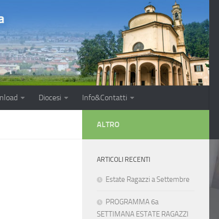
nload
Diocesi
Info&Contatti
ALTRO
ARTICOLI RECENTI
Estate Ragazzi a Settembre
PROGRAMMA 6a
SETTIMANA ESTATE RAGAZZI