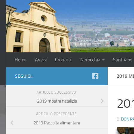
Salta al contenuto
Home
Avvisi
Cronaca
Parrocchia
Santuario
SEGUICI:
2019 M
ARTICOLO SUCCESSIVO
201
2019 mostra natalizia
ARTICOLO PRECEDENTE
DI
DON P
2019 Raccolta alimentare