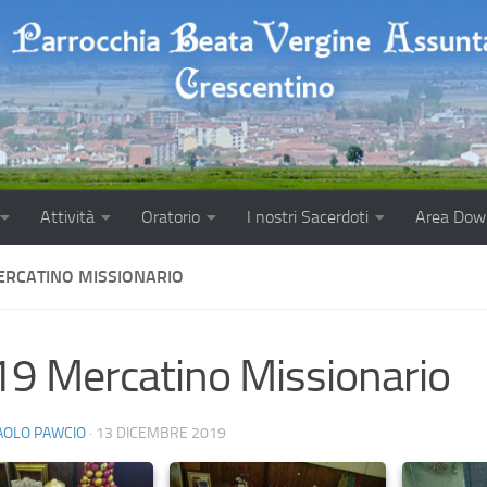
Attività
Oratorio
I nostri Sacerdoti
Area Dow
ERCATINO MISSIONARIO
9 Mercatino Missionario
AOLO PAWCIO
·
13 DICEMBRE 2019