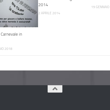
2014
19 GENNAIO
2 APRILE 2014
 Carnevale in
o
IO 2018