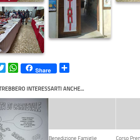
acebook
Twitter
WhatsApp
Condividi
Share
TREBBERO INTERESSARTI ANCHE...
Benedizione Famiglie
Corso Pre