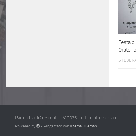
Festa di
Oratori
5 FEBBRA
Parrocchia di Crescentino © 2026. Tutti i diritti riservati.
Powered by
- Progettato con il
tema Hueman