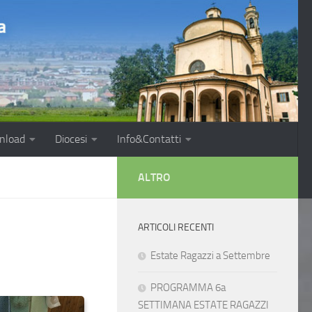
nload
Diocesi
Info&Contatti
ALTRO
ARTICOLI RECENTI
Estate Ragazzi a Settembre
PROGRAMMA 6a
SETTIMANA ESTATE RAGAZZI