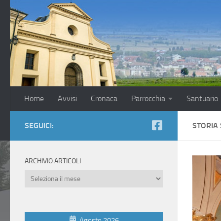
Salta al contenuto
Home
Avvisi
Cronaca
Parrocchia
Santuario
SEGUICI:
STORIA
ARCHIVIO ARTICOLI
Archivio
Articoli
Agosto 2026