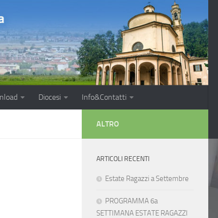
nload
Diocesi
Info&Contatti
ALTRO
ARTICOLI RECENTI
Estate Ragazzi a Settembre
PROGRAMMA 6a
SETTIMANA ESTATE RAGAZZI