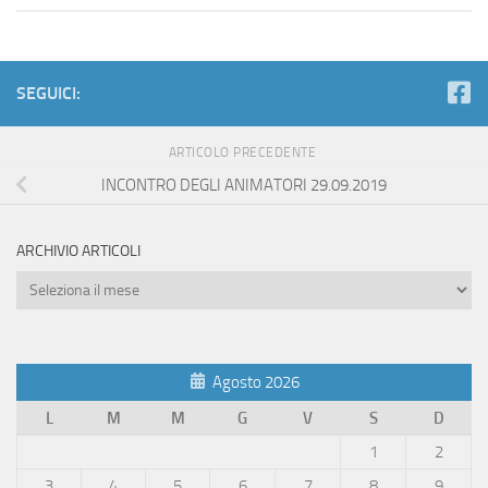
SEGUICI:
ARTICOLO PRECEDENTE
INCONTRO DEGLI ANIMATORI 29.09.2019
ARCHIVIO ARTICOLI
Archivio
Articoli
Agosto 2026
L
M
M
G
V
S
D
1
2
3
4
5
6
7
8
9