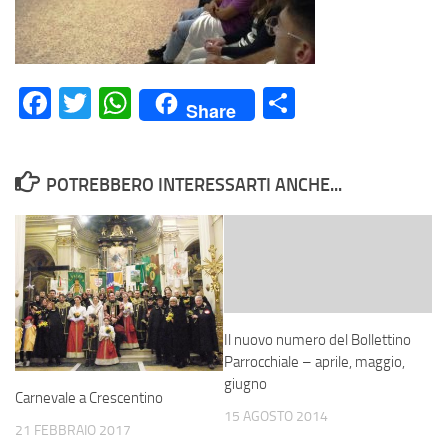
Facebook
Twitter
WhatsApp
Condividi
Share
POTREBBERO INTERESSARTI ANCHE...
Il nuovo numero del Bollettino
Parrocchiale – aprile, maggio,
giugno
Carnevale a Crescentino
15 AGOSTO 2014
21 FEBBRAIO 2017