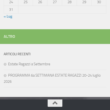
24
25
26
27
28
29
30
31
« Lug
ALTRO
ARTICOLI RECENTI
Estate Ragazzi a Settembre
PROGRAMMA 6a SETTIMANA ESTATE RAGAZZI 20-24 luglio
2026