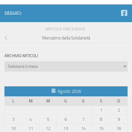
SEGUICI:
ARTICOLO PRECEDENTE
Mercatino della Solidarietà
ARCHIVIO ARTICOLI
Archivio
Articoli
Agosto 2026
L
M
M
G
V
S
D
1
2
3
4
5
6
7
8
9
10
11
12
13
14
15
16