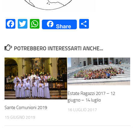
Facebook
Twitter
WhatsApp
Condividi
Share
POTREBBERO INTERESSARTI ANCHE...
Estate Ragazzi 2017 – 12
giugno – 14 luglio
Sante Comunioni 2019
16 LUGLIO 2017
15 GIUGNO 2019