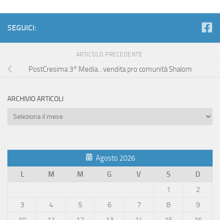
SEGUICI:
ARTICOLO PRECEDENTE
PostCresima 3° Media…vendita pro comunità Shalom
ARCHIVIO ARTICOLI
Archivio
Articoli
Agosto 2026
L
M
M
G
V
S
D
1
2
3
4
5
6
7
8
9
10
11
12
13
14
15
16