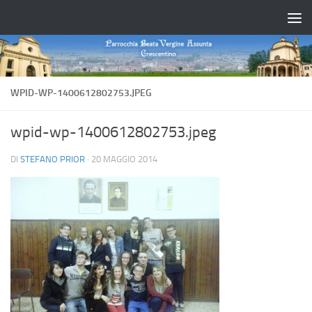
Salta al contenuto
WPID-WP-1400612802753.JPEG
wpid-wp-1400612802753.jpeg
DI
STEFANO PRIOR
·
20 MAGGIO 2014