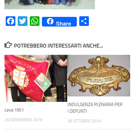
Facebook
Twitter
WhatsApp
Condividi
Share
POTREBBERO INTERESSARTI ANCHE...
INDULGENZA PLENARIA PER
Leva 1951
I DEFUNTI
20 NOVEMBRE 2016
26 OTTOBRE 2014