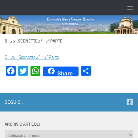
Salta al contenuto
B_25_SCENETTE2°_3°PARTE
B_25_Scenette2°_3°Parte
Facebook
Twitter
WhatsApp
Condividi
Share
SEGUICI:
ARCHIVIO ARTICOLI
Archivio