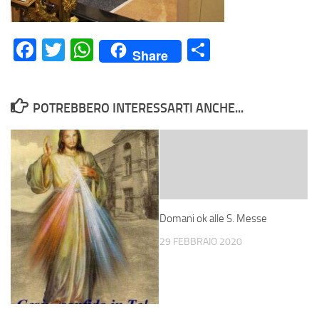
Facebook
Twitter
WhatsApp
Condividi
Share
POTREBBERO INTERESSARTI ANCHE...
Domani ok alle S. Messe
29 FEBBRAIO 2020