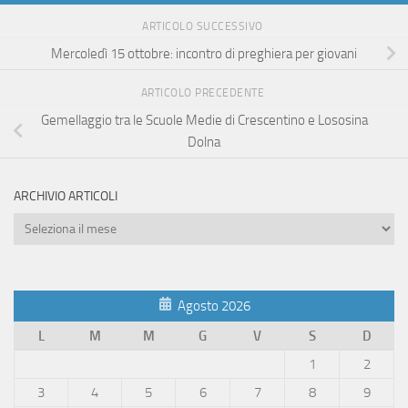
ARTICOLO SUCCESSIVO
Mercoledì 15 ottobre: incontro di preghiera per giovani
ARTICOLO PRECEDENTE
Gemellaggio tra le Scuole Medie di Crescentino e Lososina
Dolna
ARCHIVIO ARTICOLI
Archivio
Articoli
Agosto 2026
L
M
M
G
V
S
D
1
2
3
4
5
6
7
8
9