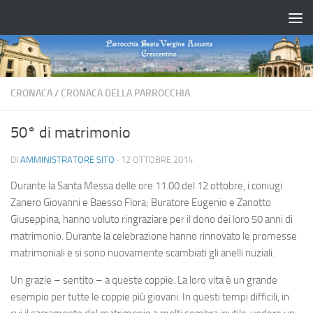
Salta al contenuto
CRONACA
/
CRONACA DELLA PARROCCHIA
50° di matrimonio
DI
AMMINISTRATORE SITO
·
12 OTTOBRE 2014
Durante la Santa Messa delle ore 11.00 del 12 ottobre, i coniugi
Zanero Giovanni e Baesso Flora; Buratore Eugenio e Zanotto
Giuseppina, hanno voluto ringraziare per il dono dei loro 50 anni di
matrimonio. Durante la celebrazione hanno rinnovato le promesse
matrimoniali e si sono nuovamente scambiati gli anelli nuziali.
Un grazie – sentito – a queste coppie. La loro vita è un grande
esempio per tutte le coppie più giovani. In questi tempi difficili, in