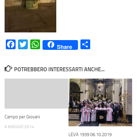
Facebook
Twitter
WhatsApp
Condividi
Share
POTREBBERO INTERESSARTI ANCHE...
Campo per Giovani
6 MAGGIO 2014
LEVA 1939 06.10.2019