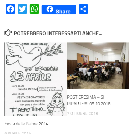
Facebook
Twitter
WhatsApp
Condividi
Share
POTREBBERO INTERESSARTI ANCHE...
POST CRESIMA – SI
RIPARTE!!!! 05.10.2018
7 OTTOBRE 2018
Festa delle Palme 2014
6 APRILE 2014