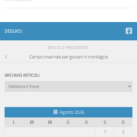
SEGUICI:
ARTICOLO PRECEDENTE
Campo invernale per giovani in montagna
ARCHIVIO ARTICOLI
Archivio
Articoli
Agosto 2026
L
M
M
G
V
S
D
1
2