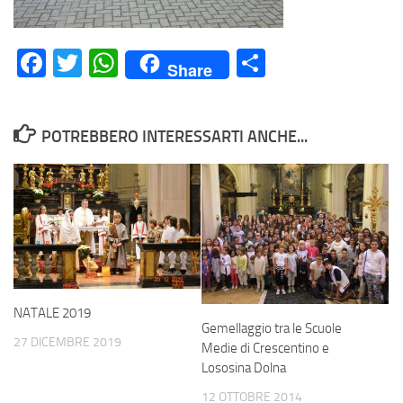
Facebook
Twitter
WhatsApp
Condividi
Share
POTREBBERO INTERESSARTI ANCHE...
NATALE 2019
Gemellaggio tra le Scuole
27 DICEMBRE 2019
Medie di Crescentino e
Lososina Dolna
12 OTTOBRE 2014