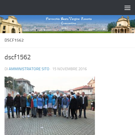
Salta al contenuto
DSCF1562
dscf1562
DI
AMMINISTRATORE SITO
·
15 NOVEMBRE 2016