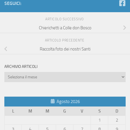
SEGUICI:
ARTICOLO SUCCESSIVO
Chierichetti a Colle don Bosco
ARTICOLO PRECEDENTE
Raccolta foto dei nostri Santi
ARCHIVIO ARTICOLI
Archivio
Articoli
Agosto 2026
L
M
M
G
V
S
D
1
2
3
4
5
6
7
8
9