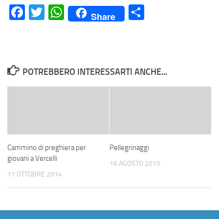
Facebook
Twitter
WhatsApp
Condividi
Share
POTREBBERO INTERESSARTI ANCHE...
Cammino di preghiera per
Pellegrinaggi
giovani a Vercelli
16 AGOSTO 2015
11 OTTOBRE 2014