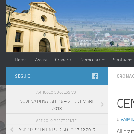
Salta al contenuto
Home
Avvisi
Cronaca
Parrocchia
Santuario
SEGUICI:
CRONAC
ARTICOLO SUCCESSIVO
CEN
NOVENA DI NATALE 16 – 24 DICEMBRE
2018
DI
AMMIN
ARTICOLO PRECEDENTE
ASD CRESCENTINESE CALCIO 17.12.2017
All’ora