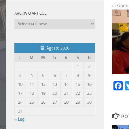
ci siamo
ARCHIVIO ARTICOLI
Archivio
Articoli
Agosto 2026
L
M
M
G
V
S
D
1
2
3
4
5
6
7
8
9
F
10
11
12
13
14
15
16
17
18
19
20
21
22
23
24
25
26
27
28
29
30
31
PO
« Lug