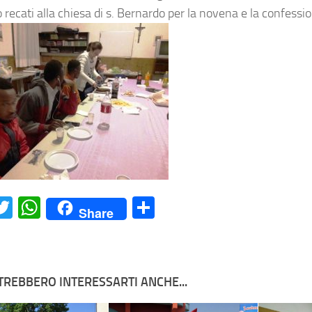
 recati alla chiesa di s. Bernardo per la novena e la confessi
acebook
Twitter
WhatsApp
Condividi
Share
TREBBERO INTERESSARTI ANCHE...