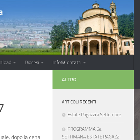
nload
Diocesi
Info&Contatti
ALTRO
ARTICOLI RECENTI
7
Estate Ragazzi a Settembre
PROGRAMMA 6a
iale, dopo la cena
SETTIMANA ESTATE RAGAZZI