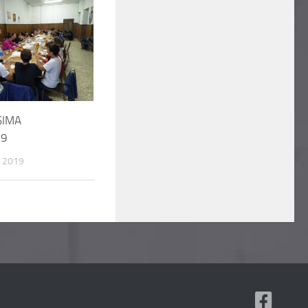
SIMA
19
 2019