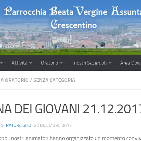
Attività
Oratorio
I nostri Sacerdoti
Area Dow
A ORATORIO
/
SENZA CATEGORIA
A DEI GIOVANI 21.12.201
ISTRATORE SITO
·
22 DICEMBRE 2017
torio i nostri animatori hanno organizzato un momento conviv