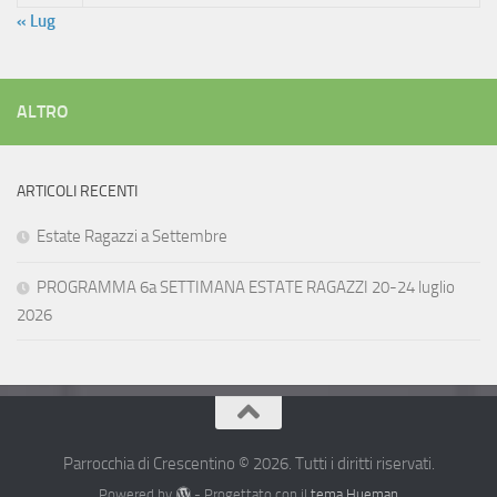
« Lug
ALTRO
ARTICOLI RECENTI
Estate Ragazzi a Settembre
PROGRAMMA 6a SETTIMANA ESTATE RAGAZZI 20-24 luglio
2026
Parrocchia di Crescentino © 2026. Tutti i diritti riservati.
Powered by
- Progettato con il
tema Hueman