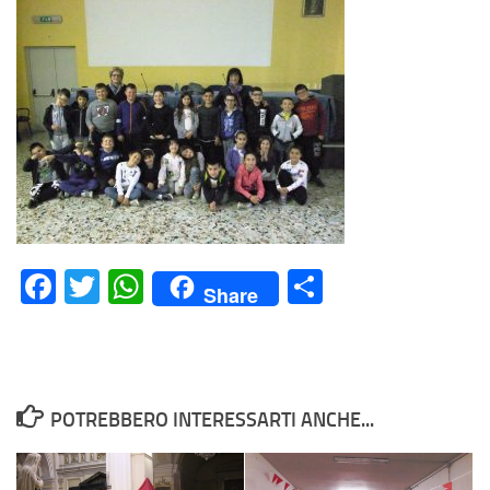
Facebook
Twitter
WhatsApp
Condividi
Share
POTREBBERO INTERESSARTI ANCHE...