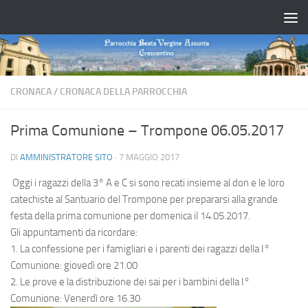
Salta al contenuto
CRONACA
/
CRONACA DELLA PARROCCHIA
Prima Comunione – Trompone 06.05.2017
DI
AMMINISTRATORE SITO
·
7 MAGGIO 2017
Oggi i ragazzi della 3° A e C si sono recati insieme al don e le loro
catechiste al Santuario del Trompone per prepararsi alla grande
festa della prima comunione per domenica il 14.05.2017.
Gli appuntamenti da ricordare:
1. La confessione per i famigliari e i parenti dei ragazzi della I°
Comunione: giovedì ore 21.00
2. Le prove e la distribuzione dei sai per i bambini della I°
Comunione: Venerdì ore 16.30