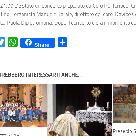
 21.00 c’è stato un concerto preparato da Coro Polifonoco “Cit
tino”, organista Manuele Barale, direttore del coro: Davide Co
ta: Paola Dipietromaria. Dopo il concerto c’era il momento con
acebook
Twitter
WhatsApp
Condividi
Share
TREBBERO INTERESSARTI ANCHE...
Presepio 
ata 2018