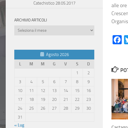
Catechistico 28.05.2017
alle ore
Crescen
ARCHIVIO ARTICOLI
Organis
Archivio
Articoli
F
Agosto 2026
L
M
M
G
V
S
D
PO
1
2
3
4
5
6
7
8
9
10
11
12
13
14
15
16
17
18
19
20
21
22
23
24
25
26
27
28
29
30
31
« Lug
Castagn