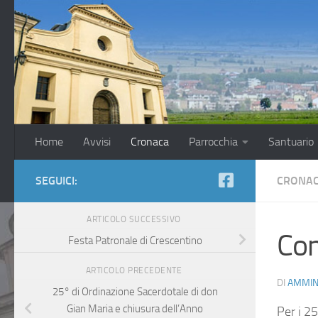
Salta al contenuto
Home
Avvisi
Cronaca
Parrocchia
Santuario
SEGUICI:
CRONA
ARTICOLO SUCCESSIVO
Con
Festa Patronale di Crescentino
ARTICOLO PRECEDENTE
DI
AMMIN
25° di Ordinazione Sacerdotale di don
Gian Maria e chiusura dell’Anno
Per i 2