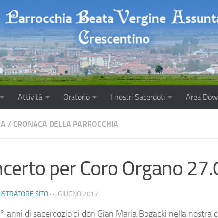
Attività
Oratorio
I nostri Sacerdoti
Area Dow
CA
/
CRONACA DELLA PARROCCHIA
certo per Coro Organo 27
ISTRATORE SITO
·
4 GIUGNO 2017
5° anni di sacerdozio di don Gian Maria Bogacki nella nostra 