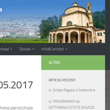
nload
Diocesi
Info&Contatti
ALTRO
ARTICOLI RECENTI
.05.2017
Estate Ragazzi a Settembre
PROGRAMMA 6a
chiesa parrocchiale
SETTIMANA ESTATE RAGAZZI