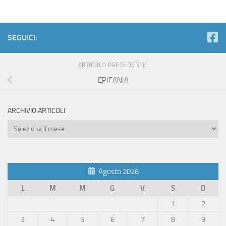
SEGUICI:
ARTICOLO PRECEDENTE
EPIFANIA
ARCHIVIO ARTICOLI
Archivio
Articoli
Agosto 2026
L
M
M
G
V
S
D
1
2
3
4
5
6
7
8
9