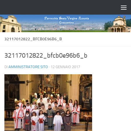
Salta al contenuto
32117012822_BFCB0E96B6_B
32117012822_bfcb0e96b6_b
DI
AMMINISTRATORE SITO
·
12 GENNAIO 2017