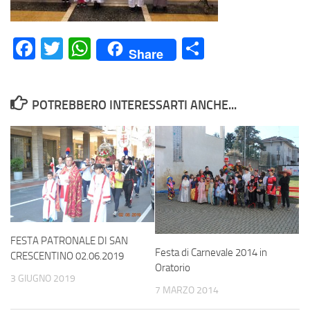
Facebook
Twitter
WhatsApp
Condividi
Share
POTREBBERO INTERESSARTI ANCHE...
FESTA PATRONALE DI SAN
Festa di Carnevale 2014 in
CRESCENTINO 02.06.2019
Oratorio
3 GIUGNO 2019
7 MARZO 2014