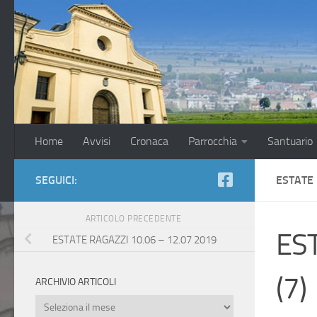
Salta al contenuto
Home
Avvisi
Cronaca
Parrocchia
Santuario
SEGUICI:
ESTATE 
ARTICOLO PRECEDENTE
ES
ESTATE RAGAZZI 10.06 – 12.07 2019
(7)
ARCHIVIO ARTICOLI
Archivio