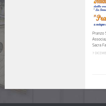
Pranzo S
Associaz
Sacra F
7 DICEM