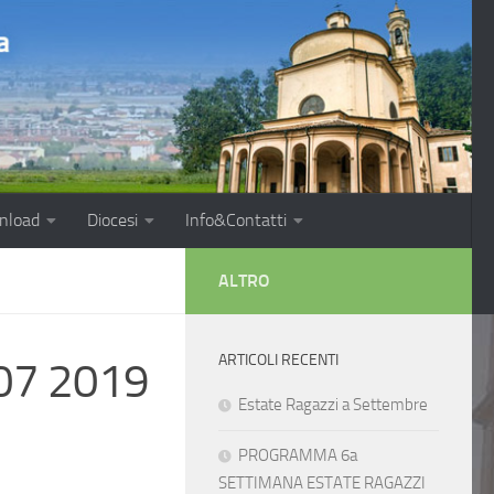
nload
Diocesi
Info&Contatti
ALTRO
ARTICOLI RECENTI
07 2019
Estate Ragazzi a Settembre
PROGRAMMA 6a
SETTIMANA ESTATE RAGAZZI