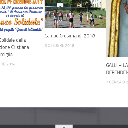
Campo Cresimandi 2018
olidale della
6 OTTOBRE 2018
ione Cristiana
amiglia
BRE 2014
GALLI – L
DEFENDEN
7 GENNAIO 