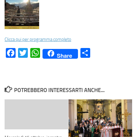
Clicca qui per programma completo
Facebook
Twitter
WhatsApp
Condividi
Share
POTREBBERO INTERESSARTI ANCHE...