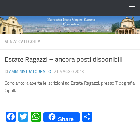
Salta al contenuto
SENZA CATEGORIA
Estate Ragazzi – ancora posti disponibili
DI
AMMINISTRATORE SITO
·
21 MAGGIO 2018
Sono ancora aperte le iscrizioni ad Estate Ragazzi, presso Tipografia
Cipolla.
Facebook
Twitter
WhatsApp
Condividi
Share