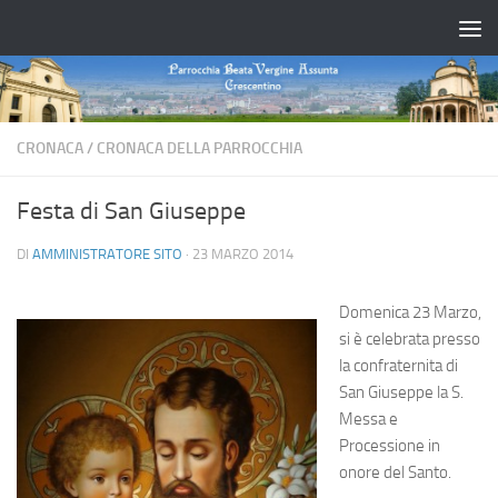
Salta al contenuto
CRONACA
/
CRONACA DELLA PARROCCHIA
Festa di San Giuseppe
DI
AMMINISTRATORE SITO
·
23 MARZO 2014
Domenica 23 Marzo,
si è celebrata presso
la confraternita di
San Giuseppe la S.
Messa e
Processione in
onore del Santo.