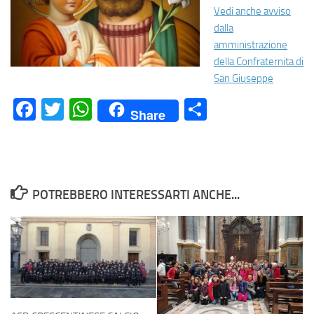
Vedi anche avviso
dalla
amministrazione
della Confraternita di
San Giuseppe
Facebook
Twitter
WhatsApp
Condividi
Share
POTREBBERO INTERESSARTI ANCHE...