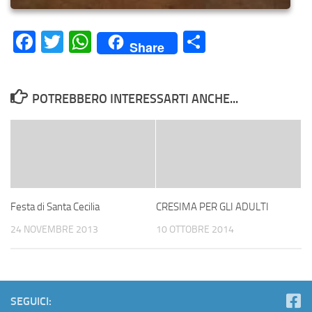
Facebook
Twitter
WhatsApp
Condividi
Share
POTREBBERO INTERESSARTI ANCHE...
Festa di Santa Cecilia
CRESIMA PER GLI ADULTI
24 NOVEMBRE 2013
10 OTTOBRE 2014
SEGUICI: