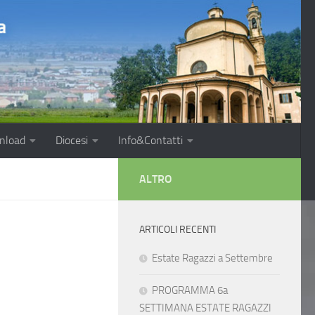
nload
Diocesi
Info&Contatti
ALTRO
ARTICOLI RECENTI
Estate Ragazzi a Settembre
PROGRAMMA 6a
SETTIMANA ESTATE RAGAZZI