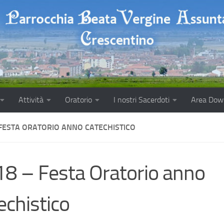
Attività
Oratorio
I nostri Sacerdoti
Area Dow
 FESTA ORATORIO ANNO CATECHISTICO
8 – Festa Oratorio anno
echistico