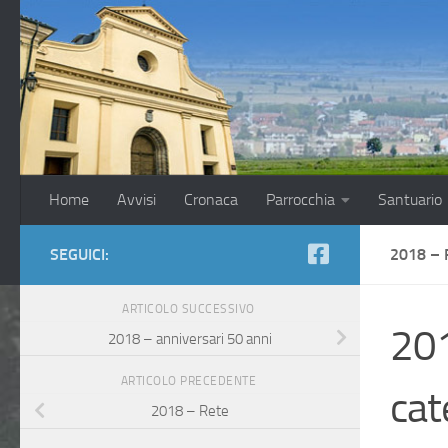
Salta al contenuto
Home
Avvisi
Cronaca
Parrocchia
Santuario
SEGUICI:
2018 –
ARTICOLO SUCCESSIVO
201
2018 – anniversari 50 anni
ARTICOLO PRECEDENTE
cat
2018 – Rete