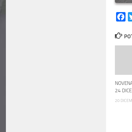
F
PO
NOVENA
24 DIC
20 DICE