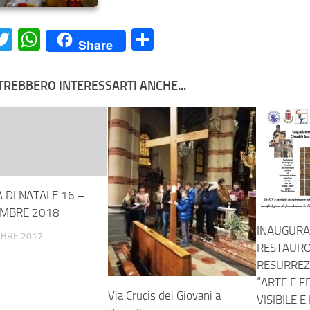
acebook
Twitter
WhatsApp
Condividi
Share
TREBBERO INTERESSARTI ANCHE...
 DI NATALE 16 –
EMBRE 2018
INAUGURA
MBRE 2017
RESTAURO
RESURREZ
“ARTE E F
Via Crucis dei Giovani a
VISIBILE E 