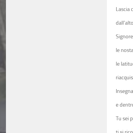
Lascia c
dall’alt
Signore,
le nosta
le latit
riacquis
Insegna
e dentro
Tu sei 
ti si ri