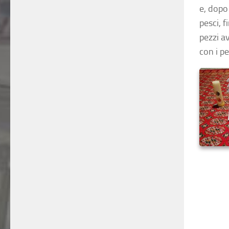
e, dopo 
pesci, f
pezzi a
con i p