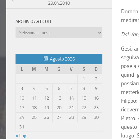
29.04.2018
Domenic
meditan
ARCHIVIO ARTICOLI
Archivio
Dal Van
Articoli
Gesù and
seguiva
Agosto 2026
pose a s
L
M
M
G
V
S
D
quindi 
1
2
possiam
3
4
5
6
7
8
9
metterlo
10
11
12
13
14
15
16
Filippo
17
18
19
20
21
22
23
ricever
24
25
26
27
28
29
30
Pietro:
questo 
31
luogo. 
« Lug