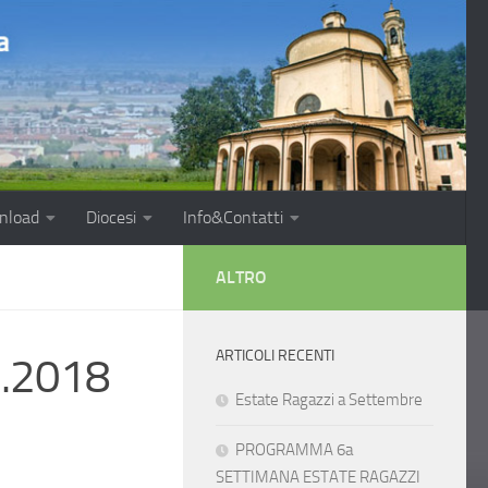
nload
Diocesi
Info&Contatti
ALTRO
ARTICOLI RECENTI
4.2018
Estate Ragazzi a Settembre
PROGRAMMA 6a
SETTIMANA ESTATE RAGAZZI