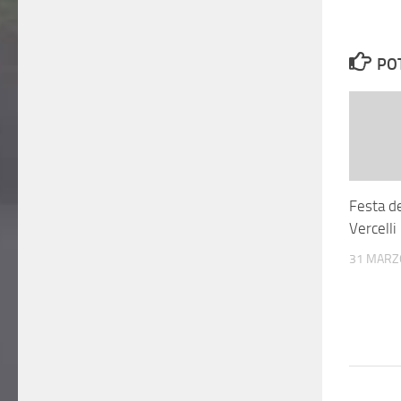
PO
Festa d
Vercell
31 MARZ