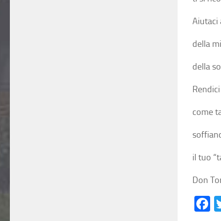
Aiutaci
della mi
della so
Rendici
come tan
soffian
il tuo “
Don Ton
F