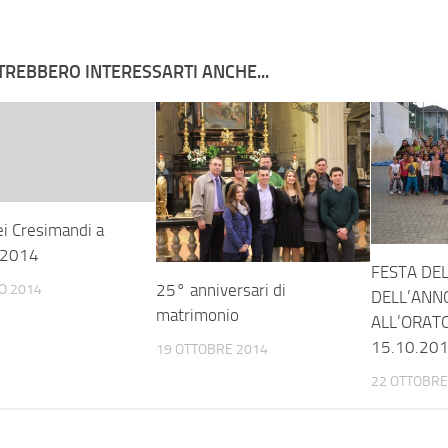
TREBBERO INTERESSARTI ANCHE...
ei Cresimandi a
i 2014
FESTA DEL
25° anniversari di
O 2014
DELL’ANN
matrimonio
ALL’ORAT
15.10.20
19 OTTOBRE 2014
22 OTTOBRE