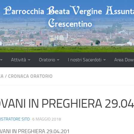
Attività
Oratorio
I nostri Sacerdoti
Area Dow
CA
/
CRONACA ORATORIO
OVANI IN PREGHIERA 29.0
ISTRATORE SITO
·
6 MAGGIO 2018
VANI IN PREGHIERA 29.04.201