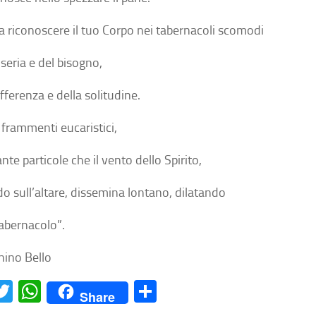
 a riconoscere il tuo Corpo nei tabernacoli scomodi
seria e del bisogno,
fferenza e della solitudine.
 frammenti eucaristici,
te particole che il vento dello Spirito,
do sull’altare, dissemina lontano, dilatando
tabernacolo”.
ino Bello
acebook
Twitter
WhatsApp
Condividi
Share