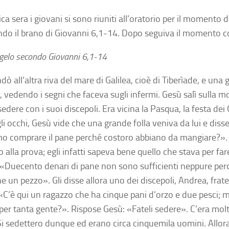
a sera i giovani si sono riuniti all’oratorio per il momento d
do il brano di Giovanni 6,1-14. Dopo seguiva il momento c
gelo secondo Giovanni 6,1-14
ò all’altra riva del mare di Galilea, cioè di Tiberìade, e una 
, vedendo i segni che faceva sugli infermi. Gesù salì sulla m
edere con i suoi discepoli. Era vicina la Pasqua, la festa dei 
gli occhi, Gesù vide che una grande folla veniva da lui e diss
o comprare il pane perché costoro abbiano da mangiare?». 
 alla prova; egli infatti sapeva bene quello che stava per fare
: «Duecento denari di pane non sono sufficienti neppure p
ne un pezzo». Gli disse allora uno dei discepoli, Andrea, frat
 «C’è qui un ragazzo che ha cinque pani d’orzo e due pesci; 
per tanta gente?». Rispose Gesù: «Fateli sedere». C’era molt
Si sedettero dunque ed erano circa cinquemila uomini. Allora