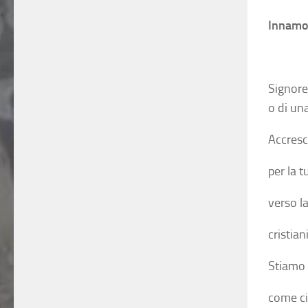
Innamo
Signore
o di un
Accresc
per la t
verso la
cristia
Stiamo 
come ci