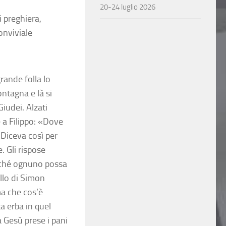
20-24 luglio 2026
i preghiera,
onviviale
grande folla lo
ontagna e là si
Giudei. Alzati
e a Filippo: «Dove
Diceva così per
. Gli rispose
erché ognuno possa
ello di Simon
ma che cos’è
a erba in quel
 Gesù prese i pani