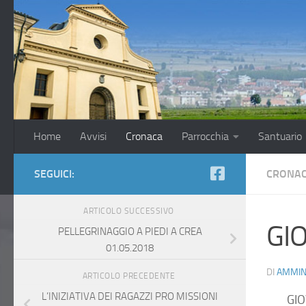
Salta al contenuto
Home
Avvisi
Cronaca
Parrocchia
Santuario
SEGUICI:
CRONA
ARTICOLO SUCCESSIVO
GI
PELLEGRINAGGIO A PIEDI A CREA
01.05.2018
DI
AMMIN
ARTICOLO PRECEDENTE
L’INIZIATIVA DEI RAGAZZI PRO MISSIONI
GIO