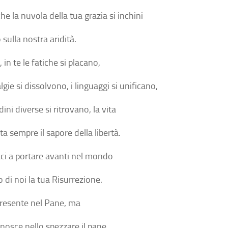
he la nuvola della tua grazia si inchini
o sulla nostra aridità.
 in te le fatiche si placano,
lgie si dissolvono, i linguaggi si unificano,
udini diverse si ritrovano, la vita
ta sempre il sapore della libertà.
ci a portare avanti nel mondo
 di noi la tua Risurrezione.
presente nel Pane, ma
conosce nello spezzare il pane.