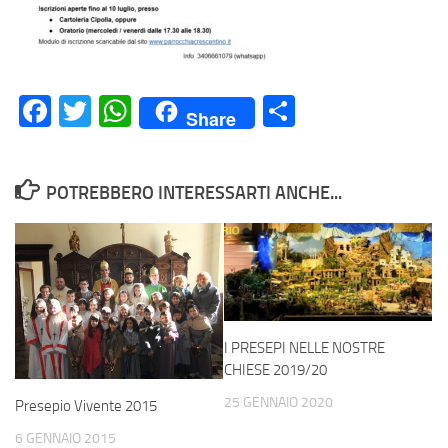
Facebook
Twitter
WhatsApp
Condividi
Share
POTREBBERO INTERESSARTI ANCHE...
I PRESEPI NELLE NOSTRE
CHIESE 2019/20
25 GENNAIO 2020
Presepio Vivente 2015
6 GENNAIO 2015