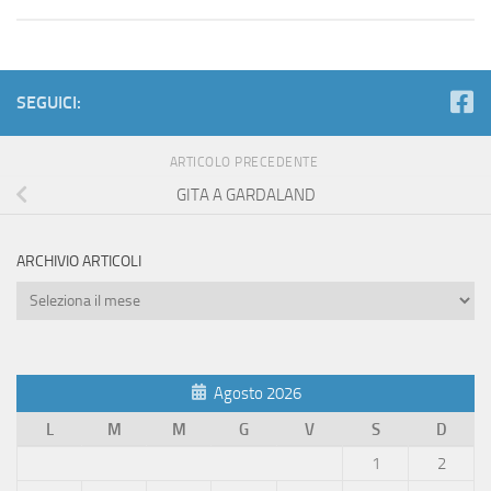
SEGUICI:
ARTICOLO PRECEDENTE
GITA A GARDALAND
ARCHIVIO ARTICOLI
Archivio
Articoli
Agosto 2026
L
M
M
G
V
S
D
1
2