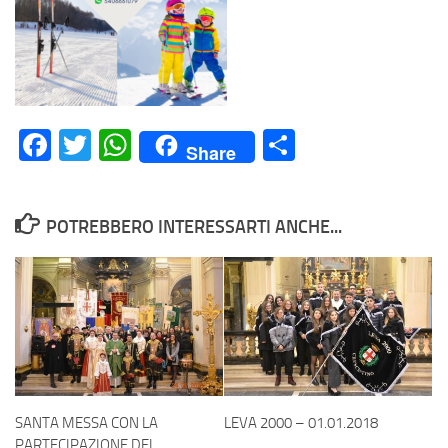
Facebook
Twitter
WhatsApp
Condividi
Share
POTREBBERO INTERESSARTI ANCHE...
SANTA MESSA CON LA
LEVA 2000 – 01.01.2018
PARTECIPAZIONE DEL