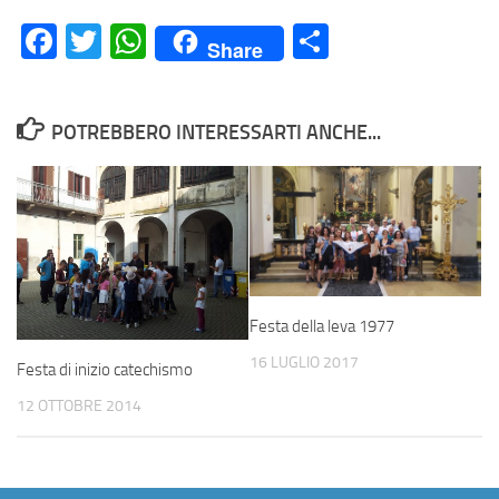
Facebook
Twitter
WhatsApp
Condividi
Share
POTREBBERO INTERESSARTI ANCHE...
Festa della leva 1977
16 LUGLIO 2017
Festa di inizio catechismo
12 OTTOBRE 2014