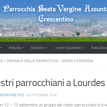
Attività
Oratorio
I nostri Sacerdoti
Area Dow
CA
/
CRONACA DELLA PARROCCHIA
/
SENZA CATEGORIA
ostri parrocchiani a Lourdes
ISTRATORE SITO
·
16 SETTEMBRE 2016
rni 12 – 15 settembre un gruppo dei nostri parrocchiani si è r