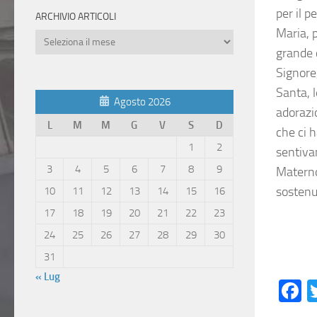
per il 
ARCHIVIO ARTICOLI
Maria, 
Archivio
grande c
Articoli
Signore
Santa, l
Agosto 2026
adorazio
L
M
M
G
V
S
D
che ci 
1
2
sentiva
3
4
5
6
7
8
9
Materno
sostenu
10
11
12
13
14
15
16
17
18
19
20
21
22
23
24
25
26
27
28
29
30
31
« Lug
F