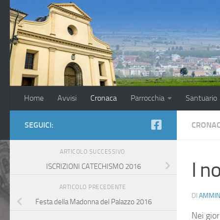
Salta al contenuto
Home
Avvisi
Cronaca
Parrocchia
Santuario
SEGUICI:
CRONA
ARTICOLO SUCCESSIVO
I n
ISCRIZIONI CATECHISMO 2016
ARTICOLO PRECEDENTE
DI
AMMIN
Festa della Madonna del Palazzo 2016
Nei gio