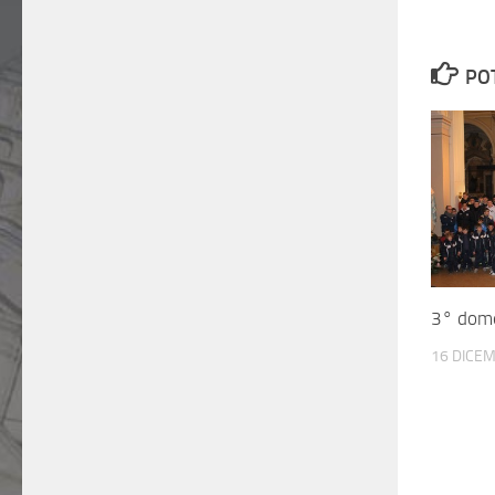
PO
3° dome
16 DICE