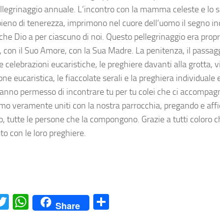
pellegrinaggio annuale. L’incontro con la mamma celeste e lo
pieno di tenerezza, imprimono nel cuore dell’uomo il segno in
he Dio a per ciascuno di noi. Questo pellegrinaggio era propri
, con il Suo Amore, con la Sua Madre. La penitenza, il passagg
e celebrazioni eucaristiche, le preghiere davanti alla grotta, vi
ne eucaristica, le fiaccolate serali e la preghiera individual
hanno permesso di incontrare tu per tu colei che ci accompagna
mo veramente uniti con la nostra parrocchia, pregando e aff
, tutte le persone che la compongono. Grazie a tutti coloro 
to con le loro preghiere.
acebook
Twitter
WhatsApp
Condividi
Share