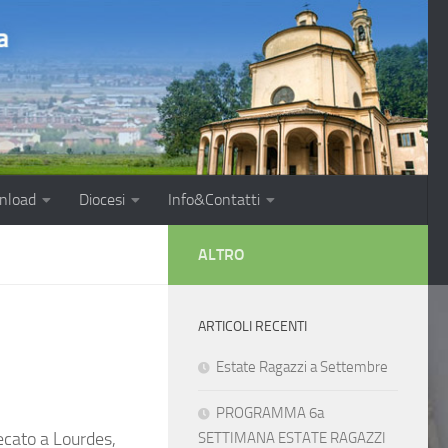
nload
Diocesi
Info&Contatti
ALTRO
ARTICOLI RECENTI
Estate Ragazzi a Settembre
PROGRAMMA 6a
ecato a Lourdes,
SETTIMANA ESTATE RAGAZZI