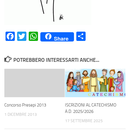
Facebook
Twitter
WhatsApp
Condividi
Share
POTREBBERO INTERESSARTI ANCHE...
Concorso Presepi 2013
ISCRIZIONI AL CATECHISMO
A.D. 2025/2026
1 DICEMBRE 2013
17 SETTEMBRE 2025