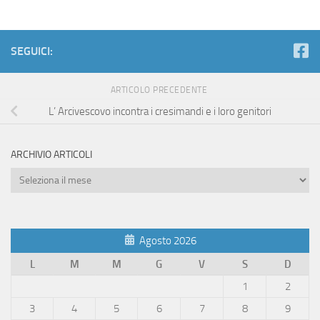
SEGUICI:
ARTICOLO PRECEDENTE
L’ Arcivescovo incontra i cresimandi e i loro genitori
ARCHIVIO ARTICOLI
Archivio
Articoli
Agosto 2026
L
M
M
G
V
S
D
1
2
3
4
5
6
7
8
9