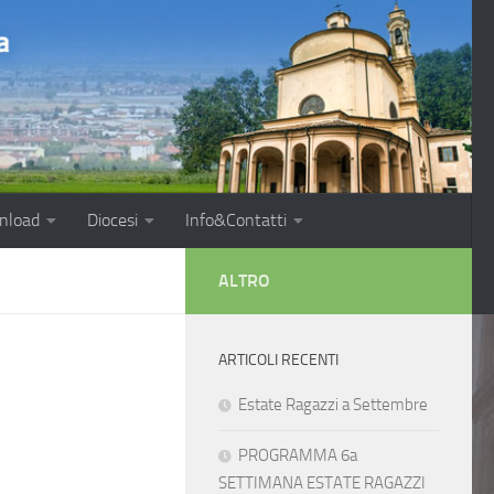
nload
Diocesi
Info&Contatti
ALTRO
ARTICOLI RECENTI
Estate Ragazzi a Settembre
PROGRAMMA 6a
SETTIMANA ESTATE RAGAZZI