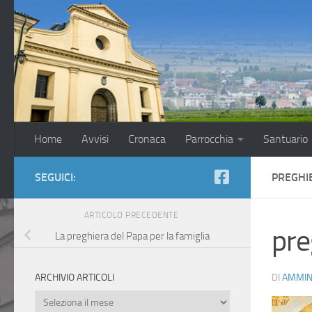
Salta al contenuto
Home
Avvisi
Cronaca
Parrocchia
Santuario
SEGUICI:
PREGHI
ARTICOLO PRECEDENTE
pre
La preghiera del Papa per la famiglia
DI
AMMIN
ARCHIVIO ARTICOLI
Archivio