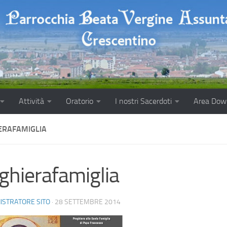
Attività
Oratorio
I nostri Sacerdoti
Area Dow
ERAFAMIGLIA
ghierafamiglia
ISTRATORE SITO
·
28 SETTEMBRE 2014