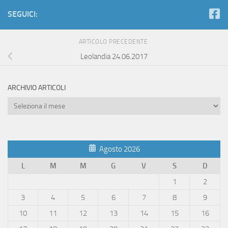
SEGUICI:
ARTICOLO PRECEDENTE
Leolandia 24.06.2017
ARCHIVIO ARTICOLI
Archivio
Articoli
Agosto 2026
L
M
M
G
V
S
D
1
2
3
4
5
6
7
8
9
10
11
12
13
14
15
16