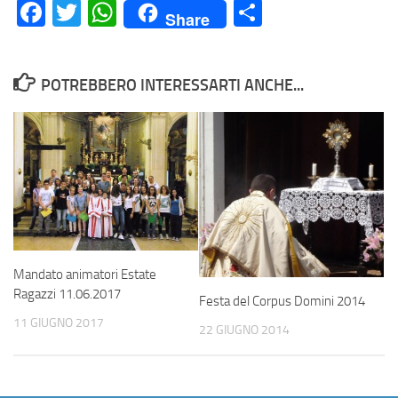
Facebook
Twitter
WhatsApp
Condividi
Share
POTREBBERO INTERESSARTI ANCHE...
Mandato animatori Estate
Ragazzi 11.06.2017
Festa del Corpus Domini 2014
11 GIUGNO 2017
22 GIUGNO 2014