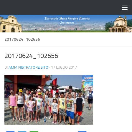
Salta al contenuto
20170624_102656
20170624_102656
DI
AMMINISTRATORE SITO
·
17 LUGLIO 2017