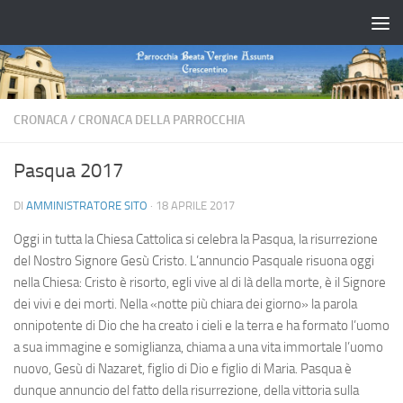
Salta al contenuto
CRONACA
/
CRONACA DELLA PARROCCHIA
Pasqua 2017
DI
AMMINISTRATORE SITO
·
18 APRILE 2017
Oggi in tutta la Chiesa Cattolica si celebra la Pasqua, la risurrezione
del Nostro Signore Gesù Cristo. L’annuncio Pasquale risuona oggi
nella Chiesa: Cristo è risorto, egli vive al di là della morte, è il Signore
dei vivi e dei morti. Nella «notte più chiara dei giorno» la parola
onnipotente di Dio che ha creato i cieli e la terra e ha formato l’uomo
a sua immagine e somiglianza, chiama a una vita immortale l’uomo
nuovo, Gesù di Nazaret, figlio di Dio e figlio di Maria. Pasqua è
dunque annuncio del fatto della risurrezione, della vittoria sulla