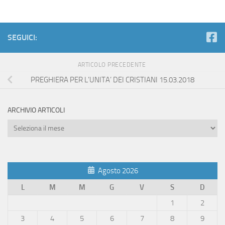
SEGUICI:
ARTICOLO PRECEDENTE
PREGHIERA PER L’UNITA’ DEI CRISTIANI 15.03.2018
ARCHIVIO ARTICOLI
Archivio
Articoli
Agosto 2026
L
M
M
G
V
S
D
1
2
3
4
5
6
7
8
9