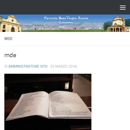
Salta al contenuto
MDE
mde
DI
AMMINISTRATORE SITO
·
25 MARZO 2018