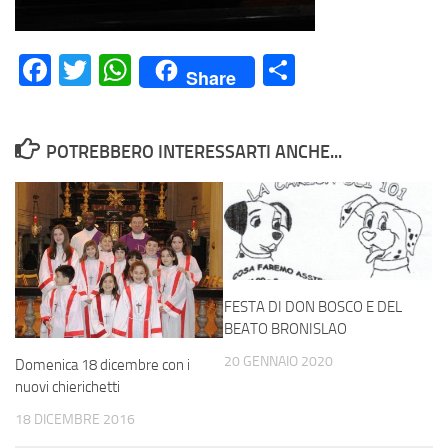
Facebook
Twitter
WhatsApp
Condividi
Share
POTREBBERO INTERESSARTI ANCHE...
FESTA DI DON BOSCO E DEL
BEATO BRONISLAO
20 GENNAIO 2020
Domenica 18 dicembre con i
nuovi chierichetti
18 DICEMBRE 2016