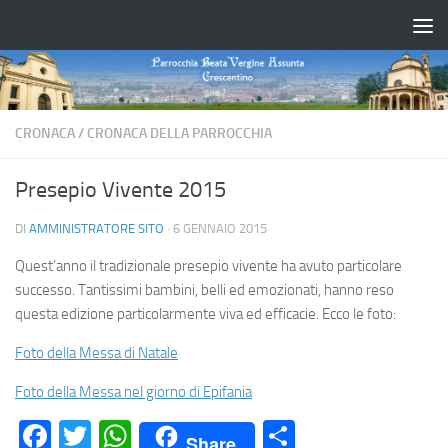
Salta al contenuto
CRONACA
/
CRONACA DELLA PARROCCHIA
Presepio Vivente 2015
DI
AMMINISTRATORE SITO
·
6 GENNAIO 2015
Quest’anno il tradizionale presepio vivente ha avuto particolare
successo. Tantissimi bambini, belli ed emozionati, hanno reso
questa edizione particolarmente viva ed efficacie. Ecco le foto:
Foto della Messa di Natale
Foto della Messa nel giorno di Epifania
Facebook
Twitter
WhatsApp
Condividi
Share