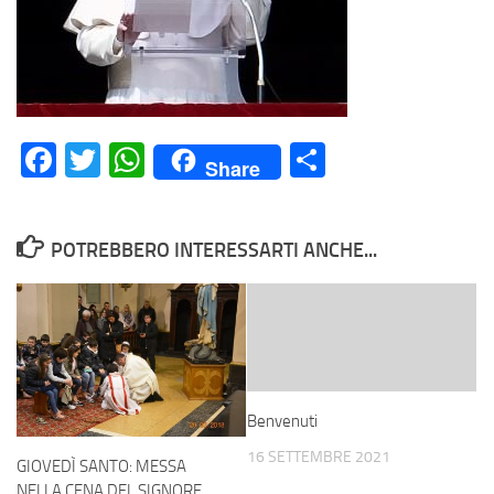
Facebook
Twitter
WhatsApp
Condividi
Share
POTREBBERO INTERESSARTI ANCHE...
Benvenuti
16 SETTEMBRE 2021
GIOVEDÌ SANTO: MESSA
NELLA CENA DEL SIGNORE