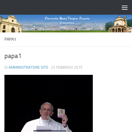
Salta al contenuto
PAPA1
papa1
DI
AMMINISTRATORE SITO
·
22 FEBBRAIO 2015