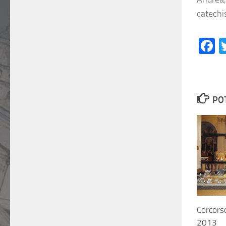
catechi
F
PO
Corcors
2013