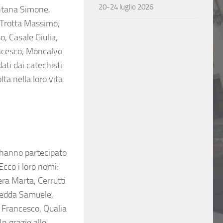
20-24 luglio 2026
ontana Simone,
 Trotta Massimo,
, Casale Giulia,
ancesco, Moncalvo
dati dai catechisti:
ta nella loro vita
a hanno partecipato
cco i loro nomi:
ra Marta, Cerrutti
ledda Samuele,
 Francesco, Qualia
Un grazie alle