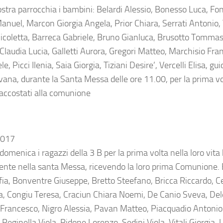
ostra parrocchia i bambini: Belardi Alessio, Bonesso Luca, F
anuel, Marcon Giorgia Angela, Prior Chiara, Serrati Antonio,
icoletta, Barreca Gabriele, Bruno Gianluca, Brusotto Tommaso
Claudia Lucia, Galletti Aurora, Gregori Matteo, Marchisio Fr
, Picci Ilenia, Saia Giorgia, Tiziani Desire’, Vercelli Elisa, gui
vana, durante la Santa Messa delle ore 11.00, per la prima vol
 accostati alla comunione
2017
domenica i ragazzi della 3 B per la prima volta nella loro vit
nte nella santa Messa, ricevendo la loro prima Comunione. E
fia, Bonventre Giuseppe, Bretto Steefano, Bricca Riccardo, Ce
a, Congiu Teresa, Craciun Chiara Noemi, De Canio Sveva, De
 Francesco, Nigro Alessia, Pavan Matteo, Piacquadio Antonio
Reginella Viola, Ridone Lorenzo, Sedini Viola, Vitali Giorgia. 