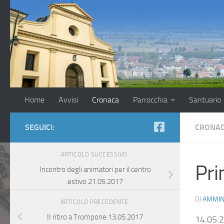
Salta al contenuto
Home
Avvisi
Cronaca
Parrocchia
Santuario
SEGUICI:
CRONA
ARTICOLO SUCCESSIVO
Pri
Incontro degli animatori per il centro
estivo 21.05.2017
DI
AMMIN
ARTICOLO PRECEDENTE
II ritiro a Trompone 13.05.2017
14.05.