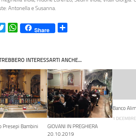
ste: Antonella e Susanna.
acebook
Twitter
WhatsApp
Condividi
Share
TREBBERO INTERESSARTI ANCHE...
Banco Ali
1 DICEMBRE
o Presepi Bambini
GIOVANI IN PREGHIERA
20.10.2019