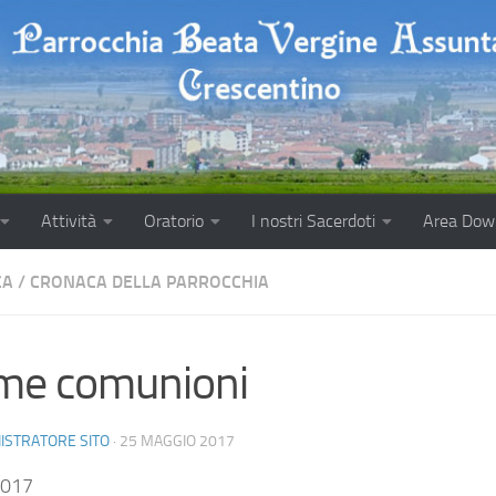
Attività
Oratorio
I nostri Sacerdoti
Area Dow
CA
/
CRONACA DELLA PARROCCHIA
me comunioni
ISTRATORE SITO
·
25 MAGGIO 2017
2017