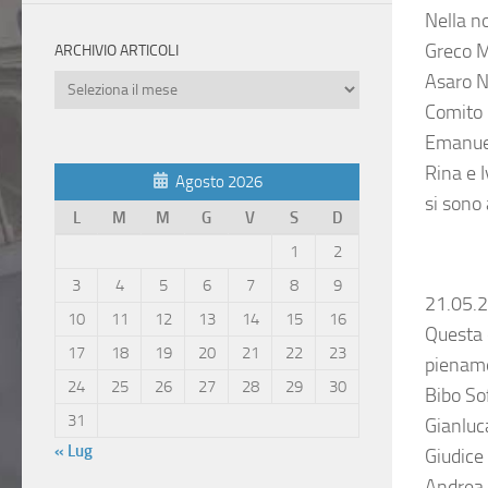
Nella n
Greco M
ARCHIVIO ARTICOLI
Asaro N
Archivio
Articoli
Comito 
Emanuele
Rina e I
Agosto 2026
si sono
L
M
M
G
V
S
D
1
2
3
4
5
6
7
8
9
21.05.
10
11
12
13
14
15
16
Questa 
17
18
19
20
21
22
23
piename
24
25
26
27
28
29
30
Bibo So
31
Gianluc
« Lug
Giudice
Andrea, 