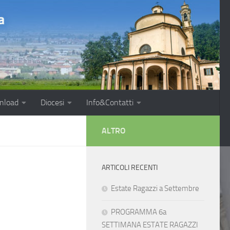
nload
Diocesi
Info&Contatti
ALTRO
ARTICOLI RECENTI
Estate Ragazzi a Settembre
PROGRAMMA 6a
SETTIMANA ESTATE RAGAZZI