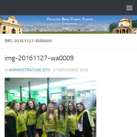
Salta al contenuto
IMG-20161127-WA0009
img-20161127-wa0009
DI
AMMINISTRATORE SITO
·
27 NOVEMBRE 2016