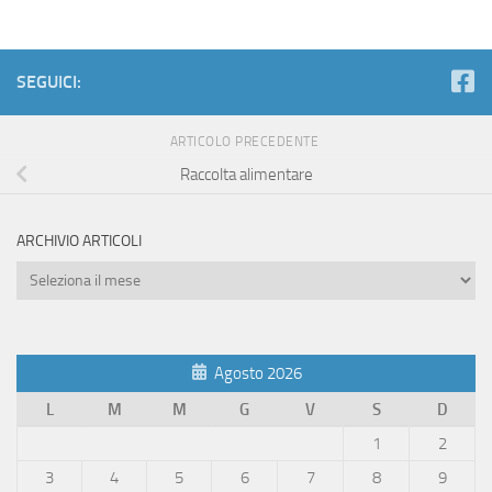
SEGUICI:
ARTICOLO PRECEDENTE
Raccolta alimentare
ARCHIVIO ARTICOLI
Archivio
Articoli
Agosto 2026
L
M
M
G
V
S
D
1
2
3
4
5
6
7
8
9