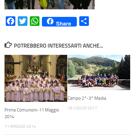
Facebook
Twitter
WhatsApp
Condividi
Share
POTREBBERO INTERESSARTI ANCHE...
Campo 2°-3° Media
16 LUGLIO 2017
Prime Comunioni-11 Maggio
2014
11 MAGGIO 2014